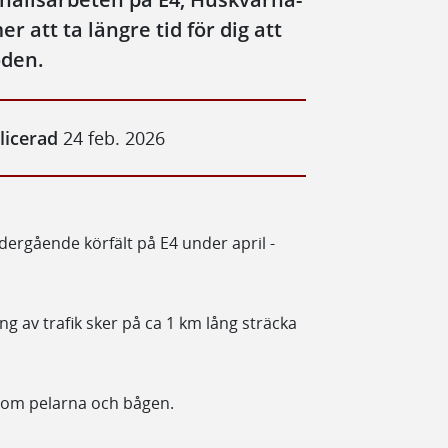
 att ta längre tid för dig att
oden.
licerad
24 feb. 2026
ödergående körfält på E4 under april -
g av trafik sker på ca 1 km lång sträcka
som pelarna och bågen.