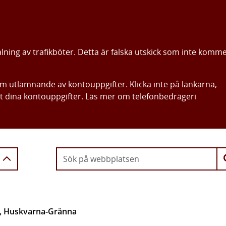
alning av trafikböter. Detta är falska utskick som inte komm
om utlämnande av kontouppgifter. Klicka inte på länkarna,
ut dina kontouppgifter. Läs mer om telefonbedrägeri
Gå direkt till innehållet
4, Huskvarna-Gränna