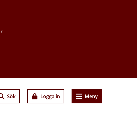
er
Sök
Logga in
Meny