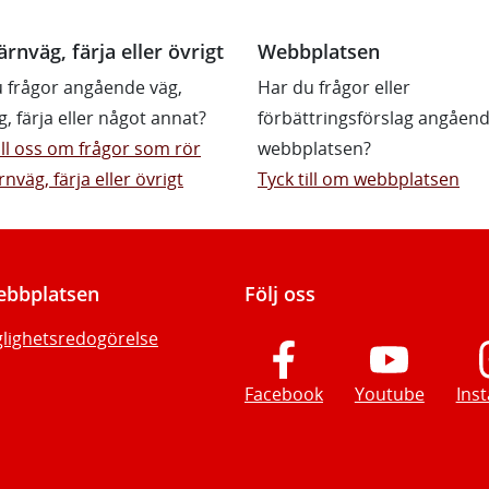
ärnväg, färja eller övrigt
Webbplatsen
 frågor angående väg,
Har du frågor eller
g, färja eller något annat?
förbättringsförslag angåen
till oss om frågor som rör
webbplatsen?
rnväg, färja eller övrigt
Tyck till om webbplatsen
bbplatsen
Följ oss
glighetsredogörelse
Facebook
Youtube
Ins