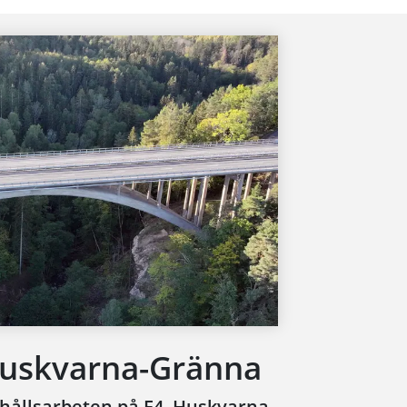
 Huskvarna-Gränna
rhållsarbeten på E4, Huskvarna-