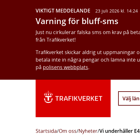
VIKTIGT MEDDELANDE
23 juli 2026 kl. 14:24
Varning för bluff-sms
Just nu cirkulerar falska sms om krav på bet
från Trafikverket!
Trafikverket skickar aldrig ut uppmaningar 
betala inte in några pengar och lämna inte 
på
polisens webbplats
.
Välj län
Startsida
/
Om oss
/
Nyheter
/
Vi underhåller E