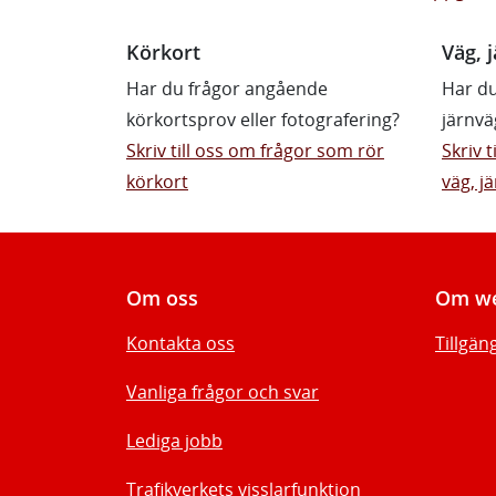
Körkort
Väg, j
Har du frågor angående
Har du
körkortsprov eller fotografering?
järnvä
Skriv till oss om frågor som rör
Skriv 
körkort
väg, jä
Om oss
Om we
Kontakta oss
Tillgän
Vanliga frågor och svar
Lediga jobb
Trafikverkets visslarfunktion