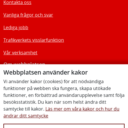
Kontakta oss
Vanliga frågor och svar
Lediga jobb
Trafikverkets visslarfunktion
Vår verksamhet
Om webbplatsen
Webbplatsen använder kakor
Tillgänglighetsredogörelse
Vi använder kakor (cookies) för att nödvändiga
funktioner på webben ska fungera, skapa utökade
Följ oss
funktioner, en förbättrad användarupplevelse samt följa
besöksstatistik. Du kan när som helst ändra ditt
samtycke till kakor.
Läs mer om våra kakor och hur du
ändrar ditt samtycke
Facebook
Youtube
Instagram
Linkedin