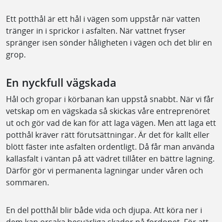
Ett potthål är ett hål i vägen som uppstår när vatten
tränger in i sprickor i asfalten. När vattnet fryser
spränger isen sönder håligheten i vägen och det blir en
grop.
En nyckfull vägskada
Hål och gropar i körbanan kan uppstå snabbt. När vi får
vetskap om en vägskada så skickas våre entreprenöret
ut och gör vad de kan för att laga vägen. Men att laga ett
potthål kräver rätt förutsättningar. Är det för kallt eller
blött fäster inte asfalten ordentligt. Då får man använda
kallasfalt i väntan på att vädret tillåter en bättre lagning.
Därför gör vi permanenta lagningar under våren och
sommaren.
En del potthål blir både vida och djupa. Att köra ner i
dem kan orsaka besvärliga skador på fordonet. För att