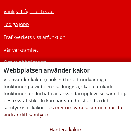
Vanliga frågor och svar
Lediga jobb
Trafikverkets visslarfunktion
Vår verksamhet
Om webbplatsen
Webbplatsen använder kakor
Tillgänglighetsredogörelse
Vi använder kakor (cookies) för att nödvändiga
funktioner på webben ska fungera, skapa utökade
Följ oss
funktioner, en förbättrad användarupplevelse samt följa
besöksstatistik. Du kan när som helst ändra ditt
samtycke till kakor.
Läs mer om våra kakor och hur du
ändrar ditt samtycke
Facebook
Youtube
Instagram
Linkedin
Hantera kakor