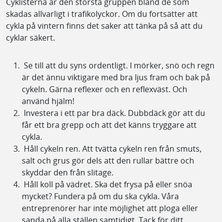
Cyklisterna är den största gruppen bland de som
skadas allvarligt i trafikolyckor. Om du fortsätter att
cykla på vintern finns det saker att tänka på så att du
cyklar säkert.
Se till att du syns ordentligt. I mörker, snö och regn
är det ännu viktigare med bra ljus fram och bak på
cykeln. Gärna reflexer och en reflexväst. Och
använd hjälm!
Investera i ett par bra däck. Dubbdäck gör att du
får ett bra grepp och att det känns tryggare att
cykla.
Håll cykeln ren. Att tvätta cykeln ren från smuts,
salt och grus gör dels att den rullar bättre och
skyddar den från slitage.
Håll koll på vädret. Ska det frysa på eller snöa
mycket? Fundera på om du ska cykla. Våra
entreprenörer har inte möjlighet att ploga eller
sanda på alla ställen samtidigt. Tack för ditt