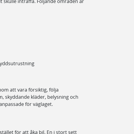
t skulle inträffa. Följande områden är
kyddsutrustning
m att vara försiktig, följa
lm, skyddande kläder, belysning och
 anpassade för väglaget.
llet för att åka bil. En i stort sett