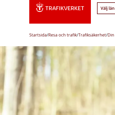
Välj län
Startsida
/
Resa och trafik
/
Trafiksäkerhet
/
Din