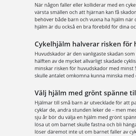
När någon faller eller kolliderar med en cykel
värsta smällen och att hjärnan kan få skador 
behöver både barn och vuxna ha hjälm när 
hjälm är du också en bra förebild för dina 
Cykelhjälm halverar risken fö
Huvudskador är den vanligaste skadan som o
hälften av de mycket allvarligt skadade cyk
minskar risken för huvudskador med minst 
skulle antalet omkomna kunna minska med c
Välj hjälm med grönt spänne til
Hjälmar till små barn är utvecklade för att p
cyklar de, andra stunden leker de – men med
sju år bör du välja en hjälm med grönt spän
lösa ut om barnet skulle fastna och bli hän
löser däremot inte ut om barnet faller av c