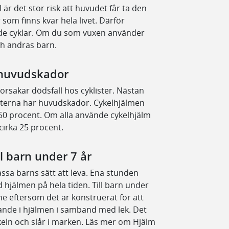
 är det stor risk att huvudet får ta den
som finns kvar hela livet. Därför
de cyklar. Om du som vuxen använder
och andras barn.
r huvudskador
rsakar dödsfall hos cyklister. Nästan
listerna har huvudskador. Cykelhjälmen
50 procent. Om alla använde cykelhjälm
irka 25 procent.
l barn under 7 år
assa barns sätt att leva. Ena stunden
 hjälmen på hela tiden. Till barn under
ne eftersom det är konstruerat för att
gande i hjälmen i samband med lek. Det
ykeln och slår i marken. Läs mer om Hjälm