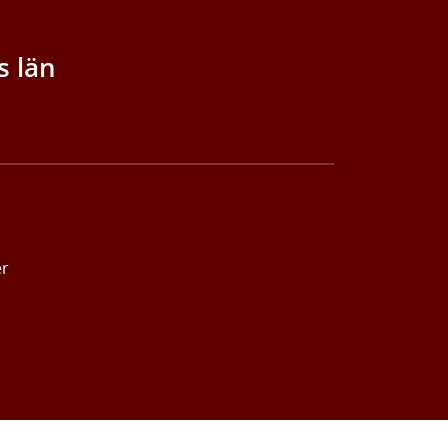
s län
er