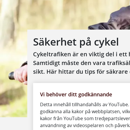
Säkerhet på cykel
Cykeltrafiken är en viktig del i et
Samtidigt måste den vara trafiksäk
sikt. Här hittar du tips för säkrare 
Video: Säker cykling
En bra cykelhjälm räddar liv och förebygger
Vi behöver ditt godkännande
Detta innehåll tillhandahålls av YouTube.
godkänna alla kakor på webbplatsen, vilke
kakor från YouTube som tredjepartslever
användning av videospelaren och påverka