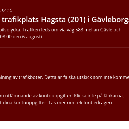
. 04:15
trafikplats Hagsta (201) i Gävleborg
bilsolycka. Trafiken leds om via väg 583 mellan Gävle och
 08.00 den 6 augusti.
alning av trafikböter. Detta är falska utskick som inte komm
om utlämnande av kontouppgifter. Klicka inte på länkarna,
ut dina kontouppgifter. Läs mer om telefonbedrägeri
Gå direkt till innehållet