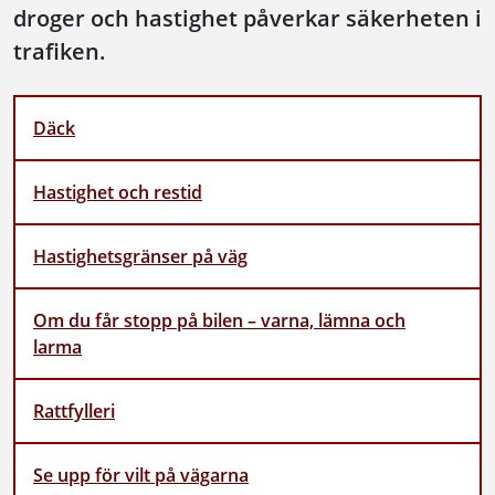
droger och hastighet påverkar säkerheten i
trafiken.
Däck
Hastighet och restid
Hastighetsgränser på väg
Om du får stopp på bilen – varna, lämna och
larma
Rattfylleri
Se upp för vilt på vägarna