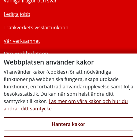
Vanliga frågor och svar
Lediga jobb
Trafikverkets visslarfunktion
Vår verksamhet
Om webbplatsen
Webbplatsen använder kakor
Tillgänglighetsredogörelse
Vi använder kakor (cookies) för att nödvändiga
funktioner på webben ska fungera, skapa utökade
Följ oss
funktioner, en förbättrad användarupplevelse samt följa
besöksstatistik. Du kan när som helst ändra ditt
samtycke till kakor.
Läs mer om våra kakor och hur du
ändrar ditt samtycke
Facebook
Youtube
Instagram
Linkedin
Hantera kakor