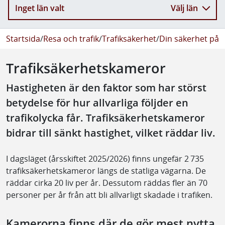
Inget län valt
Välj län
Startsida
/
Resa och trafik
/
Trafiksäkerhet
/
Din säkerhet på 
Trafiksäkerhetskameror
Hastigheten är den faktor som har störst
betydelse för hur allvarliga följder en
trafikolycka får. Trafiksäkerhetskameror
bidrar till sänkt hastighet, vilket räddar liv.
I dagsläget (årsskiftet 2025/2026) finns ungefär 2 735
trafiksäkerhetskameror längs de statliga vägarna. De
räddar cirka 20 liv per år. Dessutom räddas fler än 70
personer per år från att bli allvarligt skadade i trafiken.
Kamerorna finns där de gör mest nytta