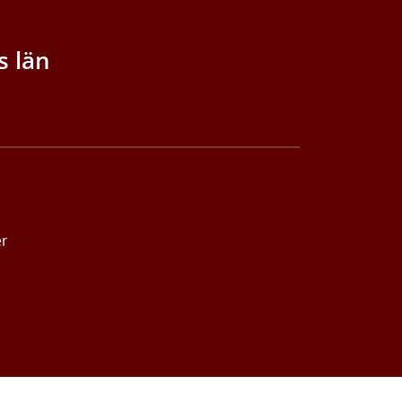
s län
er