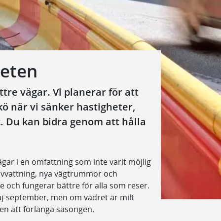
beten
tre vägar. Vi planerar för att
kö när vi sänker hastigheter,
t. Du kan bidra genom att hålla
ägar i en omfattning som inte varit möjlig
avvattning, nya vägtrummor och
e och fungerar bättre för alla som reser.
aj-september, men om vädret är milt
en att förlänga säsongen.