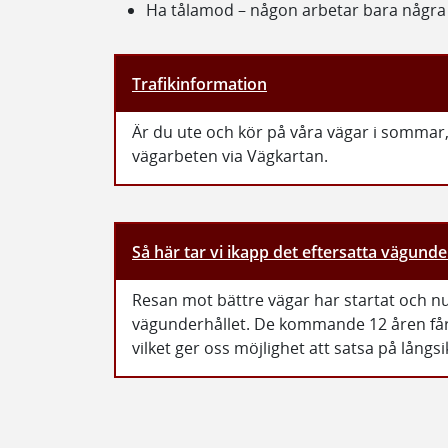
Ha tålamod – någon arbetar bara några m
Trafikinformation
Är du ute och kör på våra vägar i sommar
vägarbeten via Vägkartan.
Så här tar vi ikapp det eftersatta vägunde
Resan mot bättre vägar har startat och nu 
vägunderhållet. De kommande 12 åren får 
vilket ger oss möjlighet att satsa på långsi