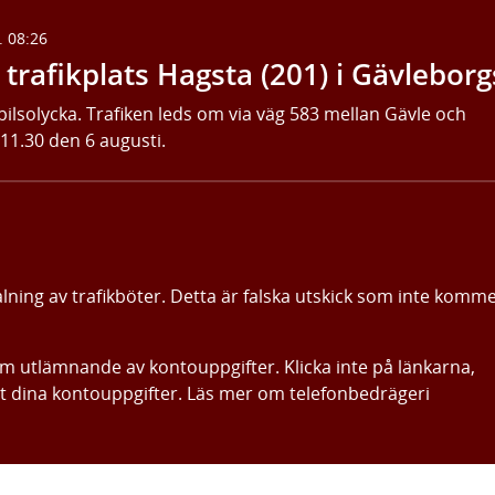
. 08:26
trafikplats Hagsta (201) i Gävleborg
bilsolycka. Trafiken leds om via väg 583 mellan Gävle och
 11.30 den 6 augusti.
alning av trafikböter. Detta är falska utskick som inte komm
om utlämnande av kontouppgifter. Klicka inte på länkarna,
ut dina kontouppgifter. Läs mer om telefonbedrägeri
Gå direkt till innehållet