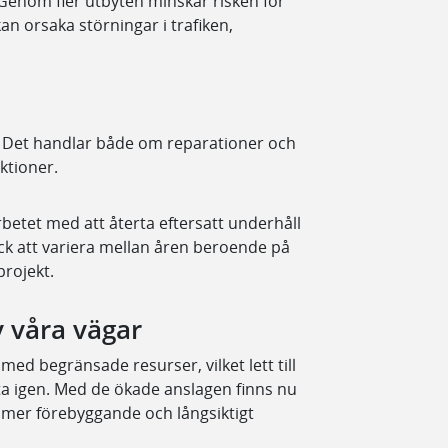
Genom fler utbyten minskar risken för
n orsaka störningar i trafiken,
s. Det handlar både om reparationer och
ktioner.
betet med att återta eftersatt underhåll
ck att variera mellan åren beroende på
projekt.
v våra vägar
ed begränsade resurser, vilket lett till
 ta igen. Med de ökade anslagen finns nu
ll mer förebyggande och långsiktigt