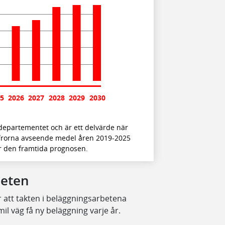
5
2026
2027
2028
2029
2030
departementet och är ett delvärde när
iffrorna avseende medel åren 2019-2025
sar den framtida prognosen.
beten
r att takten i beläggningsarbetena
l väg få ny beläggning varje år.