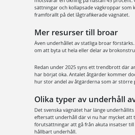
motsvarar en ökning på nästan 45 procent. 
sättningar och kollapsade vägkroppar som ka
framförallt på det lågtrafikerade vägnätet.
Mer resurser till broar
Även underhållet av statliga broar förstärk
om att byta ut hela eller delar av brokonstru
Redan under 2025 syns ett trendbrott där ar
har börjat öka. Antalet åtgärder kommer do
hur stor andel av åtgärderna som är större 
Olika typer av underhåll a
Det svenska vägnätet har länge underhållits m
eftersatt underhåll där vi nu har mycket att
förutsättningar att gå från akuta insatser ti
hållbart underhåll.