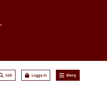
er
Sök
Logga in
Meny