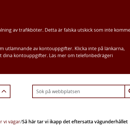
alning av trafikböter. Detta är falska utskick som inte komm
om utlämnande av kontouppgifter. Klicka inte på länkarna,
ut dina kontouppgifter. Läs mer om telefonbedrägeri
Gå direkt till innehållet
r vi vägar
/
Så här tar vi ikapp det eftersatta vägunderhållet