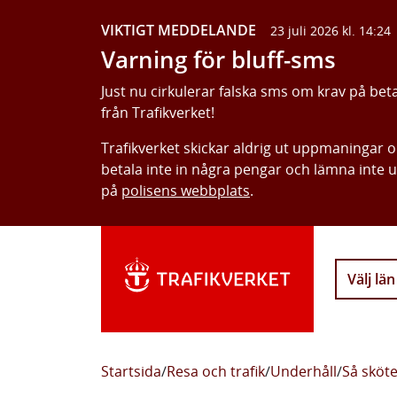
VIKTIGT MEDDELANDE
23 juli 2026 kl. 14:24
Varning för bluff-sms
Just nu cirkulerar falska sms om krav på bet
från Trafikverket!
Trafikverket skickar aldrig ut uppmaningar 
betala inte in några pengar och lämna inte 
på
polisens webbplats
.
Välj län
Startsida
/
Resa och trafik
/
Underhåll
/
Så sköte