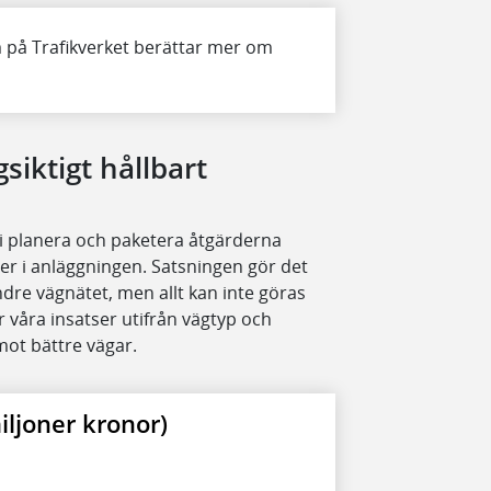
 på Trafikverket berättar mer om
gsiktigt hållbart
 vi planera och paketera åtgärderna
der i anläggningen. Satsningen gör det
ndre vägnätet, men allt kan inte göras
ar våra insatser utifrån vägtyp och
mot bättre vägar.
ljoner kronor)