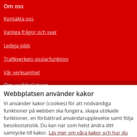
Om oss
Kontakta oss
Vanliga frågor och svar
Lediga jobb
Trafikverkets visslarfunktion
Vår verksamhet
Om webbplatsen
Webbplatsen använder kakor
Tillgänglighetsredogörelse
Vi använder kakor (cookies) för att nödvändiga
funktioner på webben ska fungera, skapa utökade
Följ oss
funktioner, en förbättrad användarupplevelse samt följa
besöksstatistik. Du kan när som helst ändra ditt
samtycke till kakor.
Läs mer om våra kakor och hur du