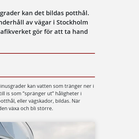
sgrader kan det bildas potthål.
nderhåll av vägar i Stockholm
fikverket gör för att ta hand
inusgrader kan vatten som tränger ner i
ll is som ”spränger ut” håligheter i
otthål, eller vägskador, bildas. När
den växa och bli större.