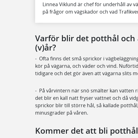
Linnea Viklund är chef för underhåll av 
på frågor om vägskador och vad Trafikver
Varför blir det potthål oc
(v)år?
- Ofta finns det små sprickor i vägbeläggnin
kör på vägarna, och väder och vind. Nuförtid
tidigare och det gör även att vägarna slits 
- På vårvintern när snö smälter kan vatten r
det blir en kall natt fryser vattnet och då vi
sprickor blir till större hål, så kallade potth
minusgrader på våren.
Kommer det att bli potthål 