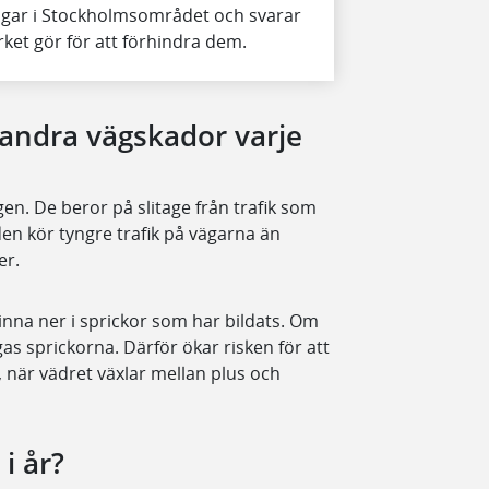
vägar i Stockholmsområdet och svarar
ket gör för att förhindra dem.
h andra vägskador varje
gen. De beror på slitage från trafik som
en kör tyngre trafik på vägarna än
mer.
inna ner i sprickor som har bildats. Om
dgas sprickorna. Därför ökar risken för att
ål, när vädret växlar mellan plus och
i år?