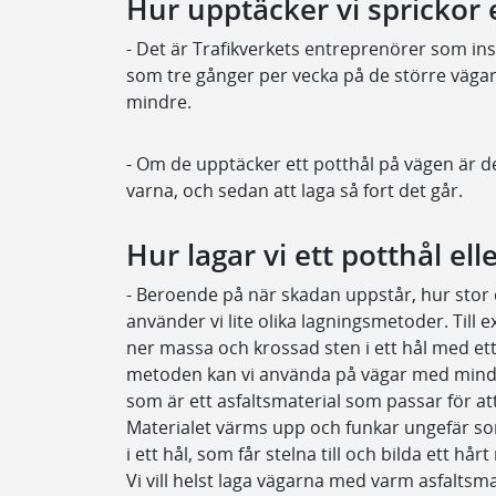
Hur upptäcker vi sprickor 
- Det är Trafikverkets entreprenörer som in
som tre gånger per vecka på de större vägarn
mindre.
- Om de upptäcker ett potthål på vägen är d
varna, och sedan att laga så fort det går.
Hur lagar vi ett potthål el
- Beroende på när skadan uppstår, hur stor 
använder vi lite olika lagningsmetoder. Till
ner massa och krossad sten i ett hål med ett 
metoden kan vi använda på vägar med mindre t
som är ett asfaltsmaterial som passar för att
Materialet värms upp och funkar ungefär so
i ett hål, som får stelna till och bilda ett hår
Vi vill helst laga vägarna med varm asfaltsma