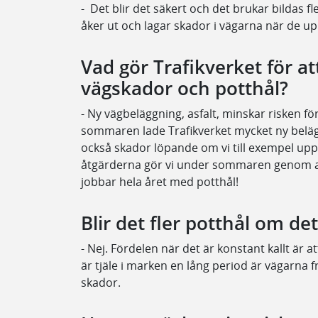
- Det blir det säkert och det brukar bildas f
åker ut och lagar skador
i vägarna när de u
Vad gör Trafikverket för att
vägskador och potthål?
- Ny vägbeläggning, asfalt, minskar risken f
sommaren lade Trafikverket mycket ny belägg
också skador löpande om vi till exempel uppt
åtgärderna gör vi under sommaren genom att
jobbar hela året med potthål!
Blir det fler potthål om det
- Nej. Fördelen när det är konstant kallt är at
är tjäle i marken en lång period är vägarna f
skador.