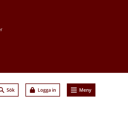
er
Sök
Logga in
Meny