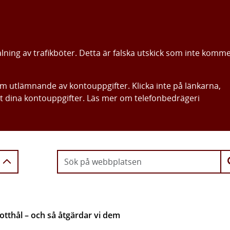
alning av trafikböter. Detta är falska utskick som inte komm
om utlämnande av kontouppgifter. Klicka inte på länkarna,
ut dina kontouppgifter. Läs mer om telefonbedrägeri
Gå direkt till innehållet
otthål – och så åtgärdar vi dem