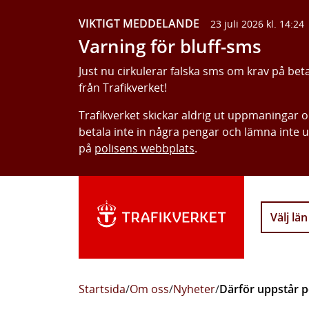
VIKTIGT MEDDELANDE
23 juli 2026 kl. 14:24
Varning för bluff-sms
Just nu cirkulerar falska sms om krav på bet
från Trafikverket!
Trafikverket skickar aldrig ut uppmaningar 
betala inte in några pengar och lämna inte 
på
polisens webbplats
.
Välj län
Startsida
/
Om oss
/
Nyheter
/
Därför uppstår p