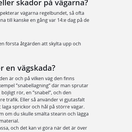
eller skador på vägarna?
spekterar vägarna regelbundet, så ofta
a till kanske en gång var 14:e dag på de
en första åtgärden att skylta upp och
ler en vägskada?
den är och på vilken väg den finns
 exempel ”snabellagning” där man sprutar
böjligt rör, en ”snabel”, och den
rafik. Eller så använder vi gjutasfalt
 laga sprickor och hål på större vägar.
m om du skulle smälta stearin och lägga
t material.
ssa, och det kan vi göra när det är över