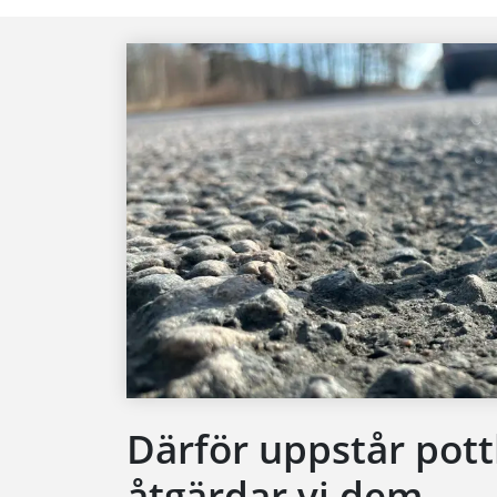
Därför uppstår pott
åtgärdar vi dem