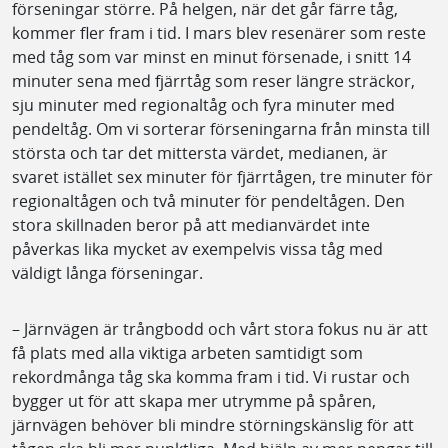
förseningar större. På helgen, när det går färre tåg,
kommer fler fram i tid. I mars blev resenärer som reste
med tåg som var minst en minut försenade, i snitt 14
minuter sena med fjärrtåg som reser längre sträckor,
sju minuter med regionaltåg och fyra minuter med
pendeltåg. Om vi sorterar förseningarna från minsta till
största och tar det mittersta värdet, medianen, är
svaret istället sex minuter för fjärrtågen, tre minuter för
regionaltågen och två minuter för pendeltågen. Den
stora skillnaden beror på att medianvärdet inte
påverkas lika mycket av exempelvis vissa tåg med
väldigt långa förseningar.
– Järnvägen är trångbodd och vårt stora fokus nu är att
få plats med alla viktiga arbeten samtidigt som
rekordmånga tåg ska komma fram i tid. Vi rustar och
bygger ut för att skapa mer utrymme på spåren,
järnvägen behöver bli mindre störningskänslig för att