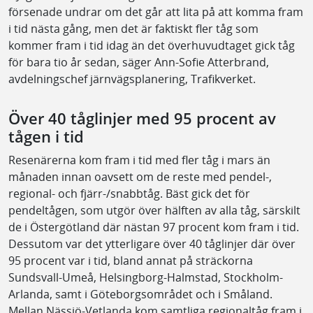
försenade undrar om det går att lita på att komma fram
i tid nästa gång, men det är faktiskt fler tåg som
kommer fram i tid idag än det överhuvudtaget gick tåg
för bara tio år sedan, säger Ann-Sofie Atterbrand,
avdelningschef järnvägsplanering, Trafikverket.
Över 40 tåglinjer med 95 procent av
tågen i tid
Resenärerna kom fram i tid med fler tåg i mars än
månaden innan oavsett om de reste med pendel-,
regional- och fjärr-/snabbtåg. Bäst gick det för
pendeltågen, som utgör över hälften av alla tåg, särskilt
de i Östergötland där nästan 97 procent kom fram i tid.
Dessutom var det ytterligare över 40 tåglinjer där över
95 procent var i tid, bland annat på sträckorna
Sundsvall-Umeå, Helsingborg-Halmstad, Stockholm-
Arlanda, samt i Göteborgsområdet och i Småland.
Mellan Nässjö-Vetlanda kom samtliga regionaltåg fram i