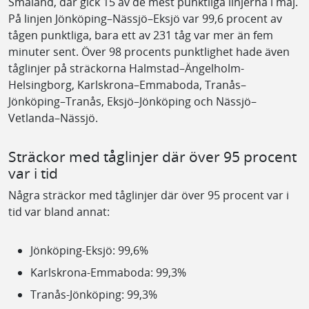
Småland, där gick 15 av de mest punktliga linjerna i maj.
På linjen Jönköping–Nässjö–Eksjö var 99,6 procent av
tågen punktliga, bara ett av 231 tåg var mer än fem
minuter sent. Över 98 procents punktlighet hade även
tåglinjer på sträckorna Halmstad–Ängelholm-
Helsingborg, Karlskrona–Emmaboda, Tranås–
Jönköping–Tranås, Eksjö–Jönköping och Nässjö–
Vetlanda–Nässjö.
Sträckor med tåglinjer där över 95 procent
var i tid
Några sträckor med tåglinjer där över 95 procent var i
tid var bland annat:
Jönköping-Eksjö: 99,6%
Karlskrona-Emmaboda: 99,3%
Tranås-Jönköping: 99,3%