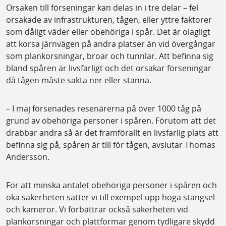
Orsaken till förseningar kan delas in i tre delar – fel
orsakade av infrastrukturen, tågen, eller yttre faktorer
som dåligt väder eller obehöriga i spår.
Det är olagligt
att korsa järnvägen på andra platser än vid övergångar
som plankorsningar, broar och tunnlar. Att befinna sig
bland spåren är livsfarligt och det orsakar förseningar
då tågen måste sakta ner eller stanna.
– I maj försenades resenärerna på över 1000 tåg på
grund av obehöriga personer i spåren. Förutom att det
drabbar andra så är det framförallt en livsfarlig plats att
befinna sig på, spåren är till för tågen, avslutar Thomas
Andersson.
För att minska antalet obehöriga personer i spåren och
öka säkerheten sätter vi till exempel upp höga stängsel
och kameror. Vi förbättrar också säkerheten vid
plankorsningar och plattformar genom tydligare skydd