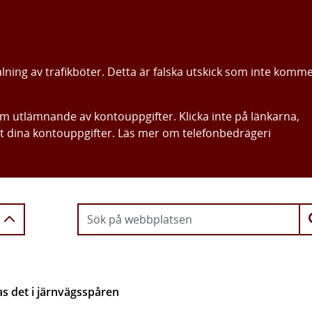
alning av trafikböter. Detta är falska utskick som inte komm
om utlämnande av kontouppgifter. Klicka inte på länkarna,
ut dina kontouppgifter. Läs mer om telefonbedrägeri
Gå direkt till innehållet
 det i järnvägsspåren