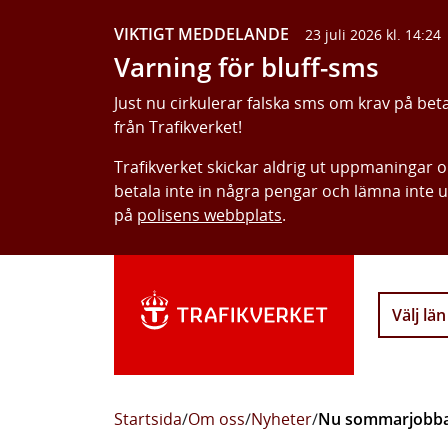
VIKTIGT MEDDELANDE
23 juli 2026 kl. 14:24
Varning för bluff-sms
Just nu cirkulerar falska sms om krav på bet
från Trafikverket!
Trafikverket skickar aldrig ut uppmaningar 
betala inte in några pengar och lämna inte 
på
polisens webbplats
.
Välj län
Startsida
/
Om oss
/
Nyheter
/
Nu sommarjobbas