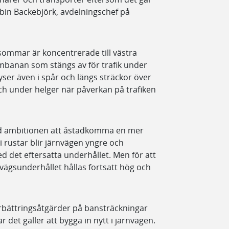
bin Backebjörk, avdelningschef på
sommar är koncentrerade till västra
ambanan som stängs av för trafik under
ser även i spår och längs sträckor över
 och under helger när påverkan på trafiken
d ambitionen att åstadkomma en mer
 vi rustar blir järnvägen yngre och
med det eftersatta underhållet. Men för att
nvägsunderhållet hållas fortsatt hög och
förbättringsåtgärder på bansträckningar
är det gäller att bygga in nytt i järnvägen.