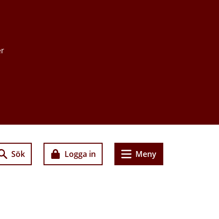
er
Sök
Logga in
Meny