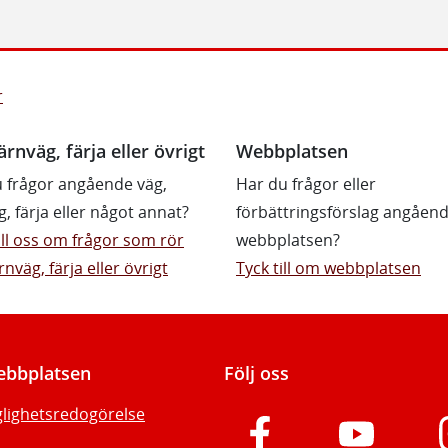
r
ärnväg, färja eller övrigt
Webbplatsen
 frågor angående väg,
Har du frågor eller
g, färja eller något annat?
förbättringsförslag angåen
till oss om frågor som rör
webbplatsen?
rnväg, färja eller övrigt
Tyck till om webbplatsen
bbplatsen
Följ oss
glighetsredogörelse