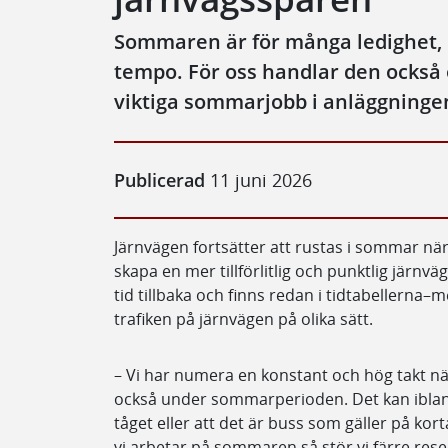
Sommaren är för många ledighet,
tempo. För oss handlar den ocks
viktiga sommarjobb i anläggninge
Publicerad
11 juni 2026
Järnvägen fortsätter att rustas i sommar när
skapa en mer tillförlitlig och punktlig järnv
tid tillbaka och finns redan i tidtabellern
trafiken på järnvägen på olika sätt.
– Vi har numera en konstant och hög takt när
också under sommarperioden. Det kan ibland 
tåget eller att det är buss som gäller på kort
vi arbetar på sommaren så stör vi färre res