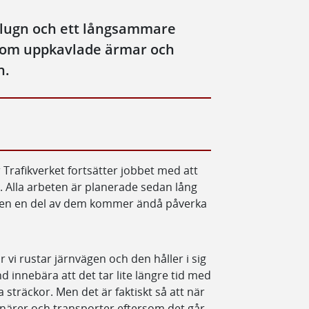
 lugn och ett långsammare
å om uppkavlade ärmar och
n.
 Trafikverket fortsätter jobbet med att
äg. Alla arbeten är planerade sedan lång
a–men en del av dem kommer ändå påverka
 vi rustar järnvägen och den håller i sig
innebära att det tar lite längre tid med
a sträckor. Men det är faktiskt så att när
enärer och transporter eftersom det går