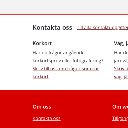
Kontakta oss
Till alla kontaktuppgifte
Körkort
Väg, j
Har du frågor angående
Har du
körkortsprov eller fotografering?
järnvä
Skriv till oss om frågor som rör
Skriv 
körkort
väg, jä
Om oss
Om we
Kontakta oss
Tillgän