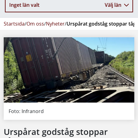
Inget län valt
Välj län
Startsida
/
Om oss
/
Nyheter
/
Urspårat godståg stoppar tågt
Foto: Infranord
Urspårat godståg stoppar