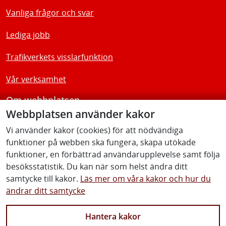
Vanliga frågor och svar
Lediga jobb
Trafikverkets visslarfunktion
Vår verksamhet
Om webbplatsen
Webbplatsen använder kakor
Tillgänglighetsredogörelse
Vi använder kakor (cookies) för att nödvändiga
funktioner på webben ska fungera, skapa utökade
Följ oss
funktioner, en förbättrad användarupplevelse samt följa
besöksstatistik. Du kan när som helst ändra ditt
samtycke till kakor.
Läs mer om våra kakor och hur du
ändrar ditt samtycke
Facebook
Youtube
Instagram
Linkedin
Hantera kakor