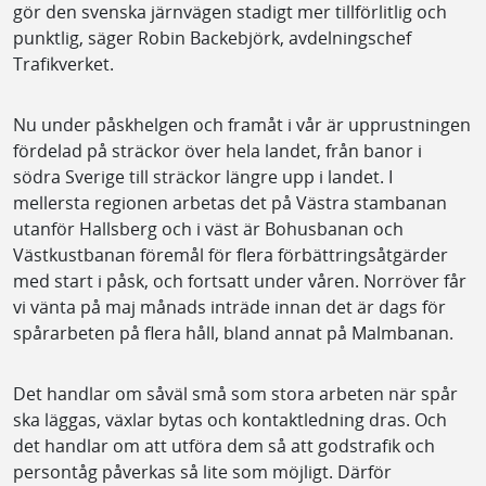
gör den svenska järnvägen stadigt mer tillförlitlig och
punktlig, säger Robin Backebjörk, avdelningschef
Trafikverket.
Nu under påskhelgen och framåt i vår är upprustningen
fördelad på sträckor över hela landet, från banor i
södra Sverige till sträckor längre upp i landet. I
mellersta regionen arbetas det på Västra stambanan
utanför Hallsberg och i väst är Bohusbanan och
Västkustbanan föremål för flera förbättringsåtgärder
med start i påsk, och fortsatt under våren. Norröver får
vi vänta på maj månads inträde innan det är dags för
spårarbeten på flera håll, bland annat på Malmbanan.
Det handlar om såväl små som stora arbeten när spår
ska läggas, växlar bytas och kontaktledning dras. Och
det handlar om att utföra dem så att godstrafik och
persontåg påverkas så lite som möjligt. Därför