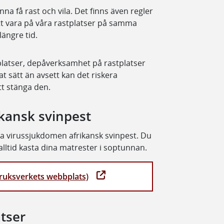
unna få rast och vila. Det finns även regler
 att vara på våra rastplatser på samma
längre tid.
latser, depåverksamhet på rastplatser
 sätt än avsett kan det riskera
tt stänga den.
ikansk svinpest
iga virussjukdomen afrikansk svinpest. Du
lltid kasta dina matrester i soptunnan.
bruksverkets webbplats)
tser