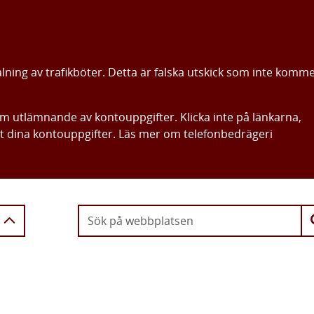
alning av trafikböter. Detta är falska utskick som inte komm
om utlämnande av kontouppgifter. Klicka inte på länkarna,
ut dina kontouppgifter. Läs mer om telefonbedrägeri
Gå direkt till innehållet