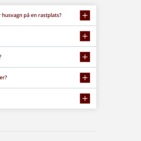
r husvagn på en rastplats?
?
er?