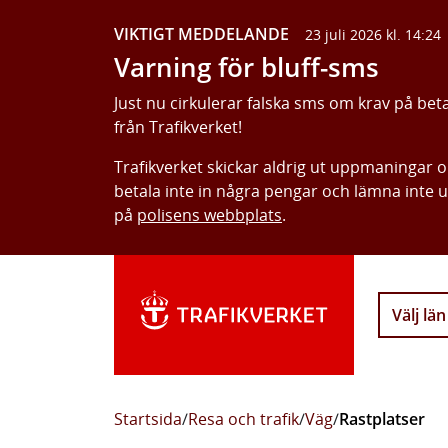
VIKTIGT MEDDELANDE
23 juli 2026 kl. 14:24
Varning för bluff-sms
Just nu cirkulerar falska sms om krav på bet
från Trafikverket!
Trafikverket skickar aldrig ut uppmaningar 
betala inte in några pengar och lämna inte 
på
polisens webbplats
.
Välj län
Startsida
/
Resa och trafik
/
Väg
/
Rastplatser