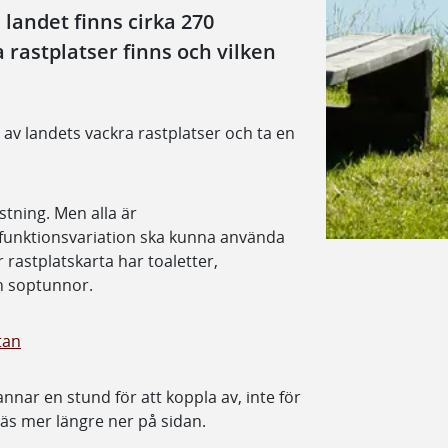
landet finns cirka 270
 rastplatser finns och vilken
av landets vackra rastplatser och ta en
stning. Men alla är
 funktionsvariation ska kunna använda
 rastplatskarta har toaletter,
ch soptunnor.
tan
tannar en stund för att koppla av, inte för
läs mer längre ner på sidan.