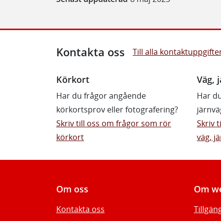
Kontakta oss
Till alla kontaktuppgifte
Körkort
Väg, j
Har du frågor angående
Har du
körkortsprov eller fotografering?
järnvä
Skriv till oss om frågor som rör
Skriv 
körkort
väg, jä
Om oss
Om we
Kontakta oss
Tillgän