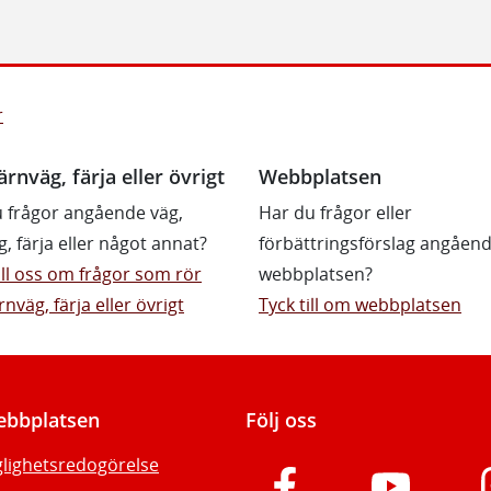
r
ärnväg, färja eller övrigt
Webbplatsen
 frågor angående väg,
Har du frågor eller
g, färja eller något annat?
förbättringsförslag angåen
till oss om frågor som rör
webbplatsen?
rnväg, färja eller övrigt
Tyck till om webbplatsen
bbplatsen
Följ oss
glighetsredogörelse