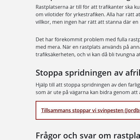
Rastplatserna är till för att trafikanter ska k
om vilotider för yrkestrafiken. Alla har rätt
villkor, men ingen har rätt att stanna där en 
Det har förekommit problem med fulla rastp
med mera. När en rastplats används på annat
trafiksäkerheten, och vi kan då bli tvungna a
Stoppa spridningen av afr
Hjälp till att stoppa spridningen av den farl
som är ute på vägarna kan bidra genom att a
Tillsammans stoppar vi svinpesten (Jord
Frågor och svar om rastpla