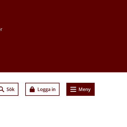
er
Sök
Logga in
Meny