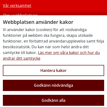
Vår verksamhet
Om webbplatsen
Webbplatsen använder kakor
Tillgänglighetsredogörelse
Vi använder kakor (cookies) för att nödvändiga
funktioner på webben ska fungera, skapa utökade
Följ oss
funktioner, en förbättrad användarupplevelse samt följa
besöksstatistik. Du kan när som helst ändra ditt
samtycke till kakor.
Läs mer om våra kakor och hur du
ändrar ditt samtycke
Facebook
Youtube
Instagram
Linkedin
Hantera kakor
Godkänn nödvändiga
Vi gör Sverige närmare
Godkänn alla