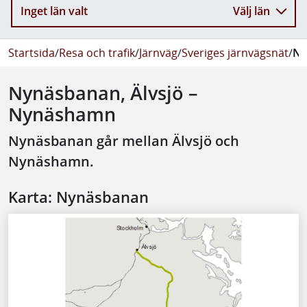
Inget län valt
Välj län
Startsida
/
Resa och trafik
/
Järnväg
/
Sveriges järnvägsnät
/
Ny
Nynäsbanan, Älvsjö –
Nynäshamn
Nynäsbanan går mellan Älvsjö och
Nynäshamn.
Karta: Nynäsbanan