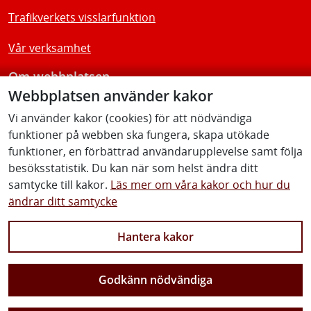
Trafikverkets visslarfunktion
Vår verksamhet
Om webbplatsen
Webbplatsen använder kakor
Tillgänglighetsredogörelse
Vi använder kakor (cookies) för att nödvändiga
funktioner på webben ska fungera, skapa utökade
Följ oss
funktioner, en förbättrad användarupplevelse samt följa
besöksstatistik. Du kan när som helst ändra ditt
samtycke till kakor.
Läs mer om våra kakor och hur du
ändrar ditt samtycke
Facebook
Youtube
Instagram
Linkedin
Hantera kakor
Godkänn nödvändiga
Vi gör Sverige närmare