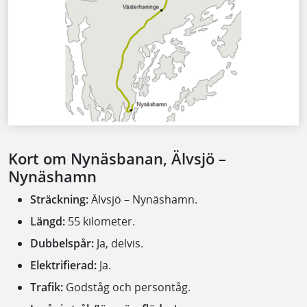
Kort om Nynäsbanan, Älvsjö –
Nynäshamn
Sträckning:
Älvsjö – Nynäshamn.
Längd:
55 kilometer.
Dubbelspår:
Ja, delvis.
Elektrifierad:
Ja.
Trafik:
Godståg och persontåg.