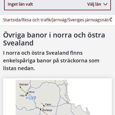
Inget län valt
Välj län
Startsida
/
Resa och trafik
/
Järnväg
/
Sveriges järnvägsnät
/
Öv
Övriga banor i norra och östra
Svealand
I norra och östra Svealand finns
enkelspåriga banor på sträckorna som
listas nedan.