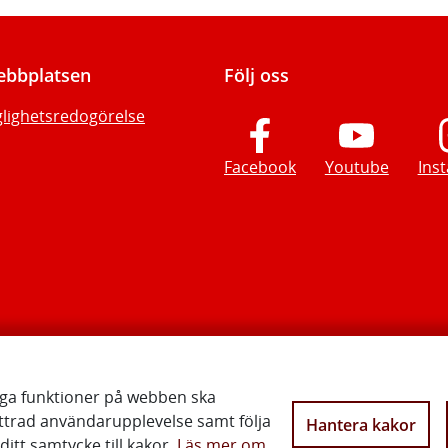
bbplatsen
Följ oss
glighetsredogörelse
Facebook
Youtube
Ins
iga funktioner på webben ska
ttrad användarupplevelse samt följa
Hantera kakor
Vi gör Sverige närmare
itt samtycke till kakor.
Läs mer om