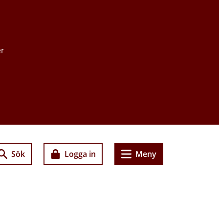
er
Sök
Logga in
Meny