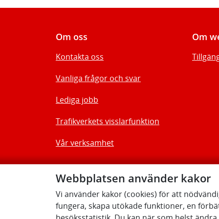
Om oss
Om we
Kontakta oss
Tillgän
Vanliga frågor och svar
Lediga jobb
Trafikverkets visslarfunktion
Vår verksamhet
Webbplatsen använder kakor
Vi använder kakor (cookies) för att nödvänd
fungera, skapa utökade funktioner, en förbä
besöksstatistik. Du kan när som helst ändra d