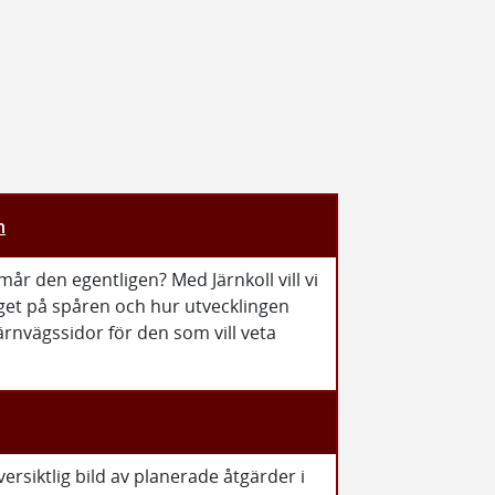
n
mår den egentligen? Med Järnkoll vill vi
äget på spåren och hur utvecklingen
 järnvägssidor för den som vill veta
rsiktlig bild av planerade åtgärder i