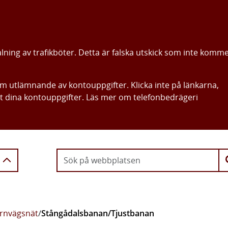
alning av trafikböter. Detta är falska utskick som inte komm
om utlämnande av kontouppgifter. Klicka inte på länkarna,
ut dina kontouppgifter. Läs mer om telefonbedrägeri
Gå direkt till innehållet
ärnvägsnät
/
Stångådalsbanan/Tjustbanan