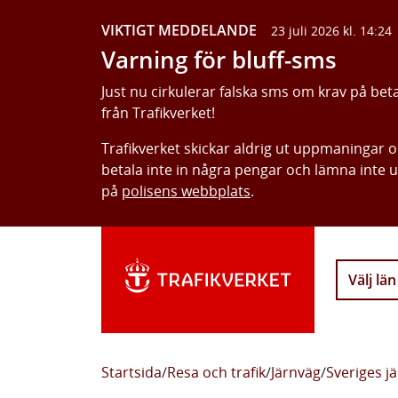
VIKTIGT MEDDELANDE
23 juli 2026 kl. 14:24
Varning för bluff-sms
Just nu cirkulerar falska sms om krav på bet
från Trafikverket!
Trafikverket skickar aldrig ut uppmaningar 
betala inte in några pengar och lämna inte 
på
polisens webbplats
.
Välj län
Startsida
/
Resa och trafik
/
Järnväg
/
Sveriges j