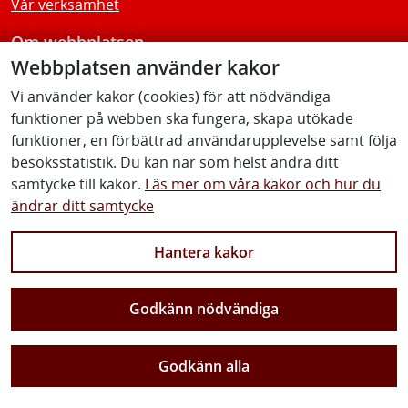
Vår verksamhet
Om webbplatsen
Webbplatsen använder kakor
Tillgänglighetsredogörelse
Vi använder kakor (cookies) för att nödvändiga
funktioner på webben ska fungera, skapa utökade
Följ oss
funktioner, en förbättrad användarupplevelse samt följa
besöksstatistik. Du kan när som helst ändra ditt
samtycke till kakor.
Läs mer om våra kakor och hur du
ändrar ditt samtycke
Facebook
Youtube
Instagram
Linkedin
Hantera kakor
Godkänn nödvändiga
Vi gör Sverige närmare
Godkänn alla