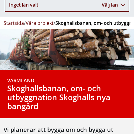
Inget län valt
Välj län
Startsida
/
Våra projekt
/
Skoghallsbanan, om- och utbyggna
VÄRMLAND
Skoghallsbanan, om- och
utbyggnation Skoghalls nya
bangård
Vi planerar att bygga om och bygga ut