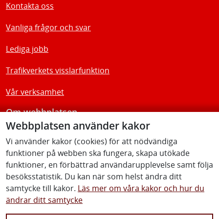
Kontakta oss
Vanliga frågor och svar
Lediga jobb
Trafikverkets visslarfunktion
Vår verksamhet
Om webbplatsen
Webbplatsen använder kakor
Tillgänglighetsredogörelse
Vi använder kakor (cookies) för att nödvändiga
funktioner på webben ska fungera, skapa utökade
Följ oss
funktioner, en förbättrad användarupplevelse samt följa
besöksstatistik. Du kan när som helst ändra ditt
samtycke till kakor.
Läs mer om våra kakor och hur du
ändrar ditt samtycke
Facebook
Youtube
Instagram
Linkedin