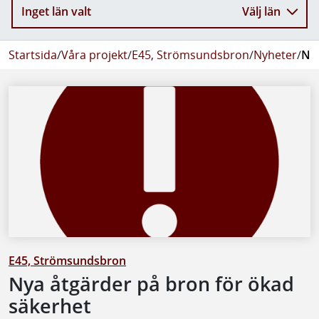
Inget län valt
Välj län
Startsida
/
Våra projekt
/
E45, Strömsundsbron
/
Nyheter
/
Nya
E45, Strömsundsbron
Nya åtgärder på bron för ökad
säkerhet