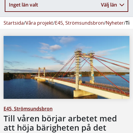
Inget län valt
Välj län
Startsida
/
Våra projekt
/
E45, Strömsundsbron
/
Nyheter
/
Til
E45, Strömsundsbron
Till våren börjar arbetet med
att höja bärigheten på det