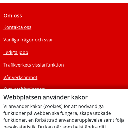
Om oss
Kontakta oss
Vanliga frågor och svar
Lediga jobb
Trafikverkets visslarfunktion
Vår verksamhet
Om webbplatsen
Webbplatsen använder kakor
Tillgänglighetsredogörelse
Vi använder kakor (cookies) för att nödvändiga
funktioner på webben ska fungera, skapa utökade
Följ oss
funktioner, en förbättrad användarupplevelse samt följa
besöksstatistik. Du kan när som helst ändra ditt