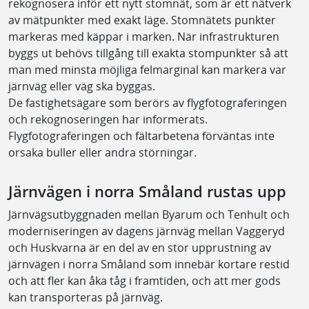
rekognosera inför ett nytt stomnät, som är ett nätverk
av mätpunkter med exakt läge. Stomnätets punkter
markeras med käppar i marken. När infrastrukturen
byggs ut behövs tillgång till exakta stompunkter så att
man med minsta möjliga felmarginal kan markera var
järnväg eller väg ska byggas.
De fastighetsägare som berörs av flygfotograferingen
och rekognoseringen har informerats.
Flygfotograferingen och fältarbetena förväntas inte
orsaka buller eller andra störningar.
Järnvägen i norra Småland rustas upp
Järnvägsutbyggnaden mellan Byarum och Tenhult och
moderniseringen av dagens järnväg mellan Vaggeryd
och Huskvarna är en del av en stor upprustning av
järnvägen i norra Småland som innebär kortare restid
och att fler kan åka tåg i framtiden, och att mer gods
kan transporteras på järnväg.