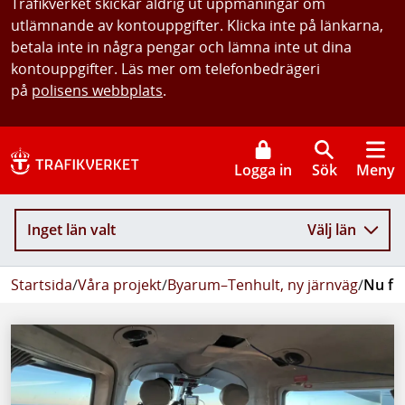
Trafikverket skickar aldrig ut uppmaningar om
utlämnande av kontouppgifter. Klicka inte på länkarna,
betala inte in några pengar och lämna inte ut dina
kontouppgifter. Läs mer om telefonbedrägeri
på
polisens webbplats
.
Logga in
Sök
Meny
Inget län valt
Välj län
Startsida
/
Våra projekt
/
Byarum–Tenhult, ny järnväg
/
Nu fl