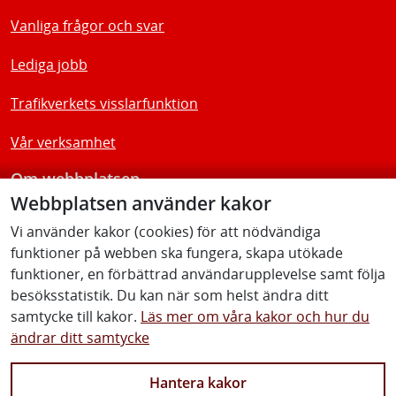
Vanliga frågor och svar
Lediga jobb
Trafikverkets visslarfunktion
Vår verksamhet
Om webbplatsen
Webbplatsen använder kakor
Tillgänglighetsredogörelse
Vi använder kakor (cookies) för att nödvändiga
funktioner på webben ska fungera, skapa utökade
Följ oss
funktioner, en förbättrad användarupplevelse samt följa
besöksstatistik. Du kan när som helst ändra ditt
samtycke till kakor.
Läs mer om våra kakor och hur du
ändrar ditt samtycke
Facebook
Youtube
Instagram
Linkedin
Hantera kakor