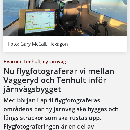
Foto: Gary McCall, Hexagon
Byarum–Tenhult, ny järnväg
Nu flygfotograferar vi mellan
Vaggeryd och Tenhult inför
järnvägsbygget
Med början i april flygfotograferas
områdena där ny järnväg ska byggas och
längs sträckor som ska rustas upp.
Flygfotograferingen är en del av