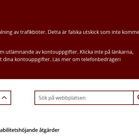
alning av trafikböter. Detta är falska utskick som inte komm
om utlämnande av kontouppgifter. Klicka inte på länkarna,
ut dina kontouppgifter. Läs mer om telefonbedrägeri
Gå direkt till innehållet
tabilitetshöjande åtgärder