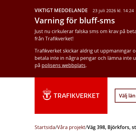
VIKTIGT MEDDELANDE
23 juli 2026 kl. 14:24
Varning för bluff-sms
Just nu cirkulerar falska sms om krav på bet
från Trafikverket!
Trafikverket skickar aldrig ut uppmaningar 
betala inte in några pengar och lämna inte 
på
polisens webbplats
.
Välj län
Startsida
/
Våra projekt
/
Väg 398, Björkfors, s