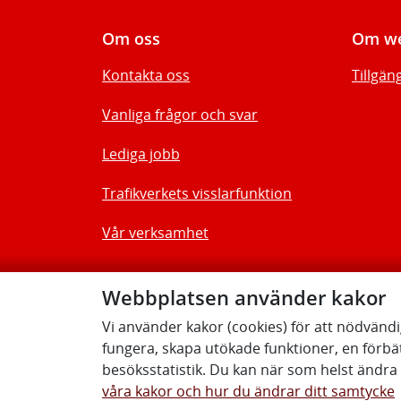
Om oss
Om we
Kontakta oss
Tillgän
Vanliga frågor och svar
Lediga jobb
Trafikverkets visslarfunktion
Vår verksamhet
Webbplatsen använder kakor
Vi använder kakor (cookies) för att nödvänd
fungera, skapa utökade funktioner, en förbä
besöksstatistik. Du kan när som helst ändra d
våra kakor och hur du ändrar ditt samtycke