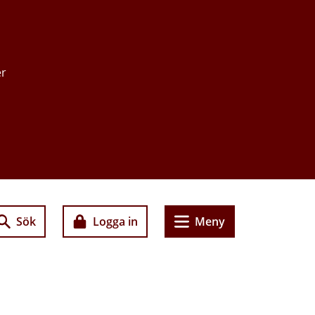
er
Sök
Logga in
Meny