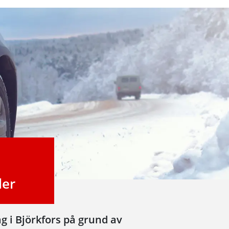
der
äg i Björkfors på grund av