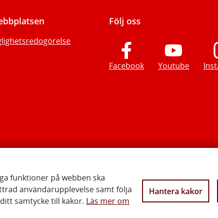
bbplatsen
Följ oss
glighetsredogörelse
Facebook
Youtube
Ins
iga funktioner på webben ska
ttrad användarupplevelse samt följa
Hantera kakor
Vi gör Sverige närmare
itt samtycke till kakor.
Läs mer om