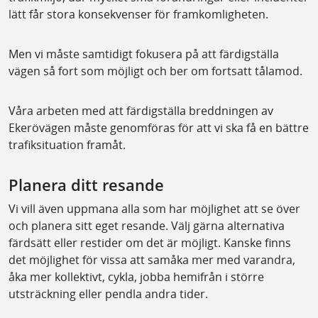
och aviseringar om plötsliga och akuta trafikstörningar
(se länkar längre ner).
Känsligt område
Trafikverket med entreprenörer är väl medvetna om att
vi arbetar i ett känsligt område med en sårbar
trafikmiljö, där mycket små förändringar eller incidenter
lätt får stora konsekvenser för framkomligheten.
Men vi måste samtidigt fokusera på att färdigställa
vägen så fort som möjligt och ber om fortsatt tålamod.
Våra arbeten med att färdigställa breddningen av
Ekerövägen måste genomföras för att vi ska få en bättre
trafiksituation framåt.