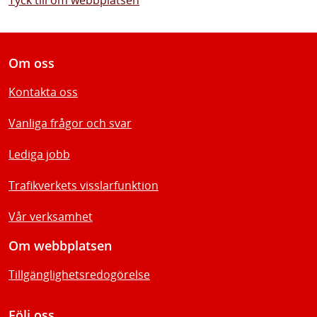
annat?
Skriv till oss om frågor som rör väg, järnväg, färja eller
övrigt
Webbplatsen
Har du frågor eller förbättringsförslag angående
webbplatsen?
Tyck till om webbplatsen
Om oss
Kontakta oss
Vanliga frågor och svar
Lediga jobb