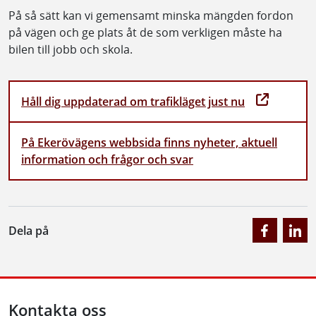
Planera ditt resande
Vi vill även uppmana alla som har möjlighet att se över
och planera sitt eget resande. Välj gärna alternativa
färdsätt eller restider om det är möjligt. Kanske finns
det möjlighet för vissa att samåka mer med varandra,
åka mer kollektivt, cykla, jobba hemifrån i större
utsträckning eller pendla andra tider.
På så sätt kan vi gemensamt minska mängden fordon
på vägen och ge plats åt de som verkligen måste ha
bilen till jobb och skola.
Håll dig uppdaterad om trafikläget just nu
På Ekerövägens webbsida finns nyheter, aktuell
information och frågor och svar