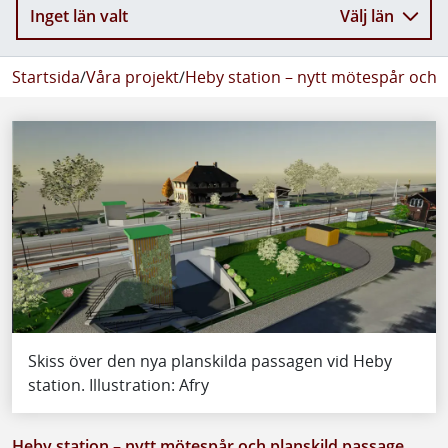
Inget län valt
Välj län
Startsida
/
Våra projekt
/
Heby station – nytt mötespår och 
Skiss över den nya planskilda passagen vid Heby
station. Illustration: Afry
Heby station – nytt mötespår och planskild passage