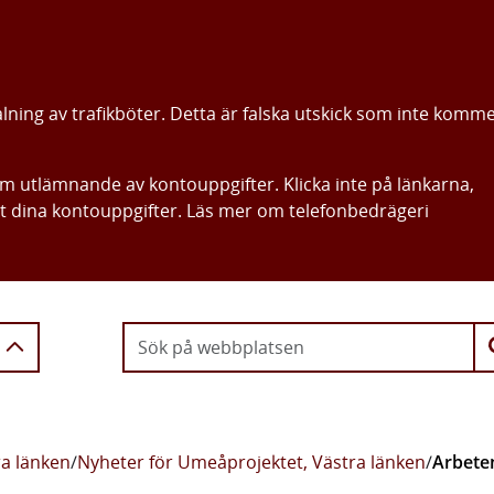
alning av trafikböter. Detta är falska utskick som inte komm
om utlämnande av kontouppgifter. Klicka inte på länkarna,
ut dina kontouppgifter. Läs mer om telefonbedrägeri
Gå direkt till innehållet
a länken
/
Nyheter för Umeåprojektet, Västra länken
/
Arbete