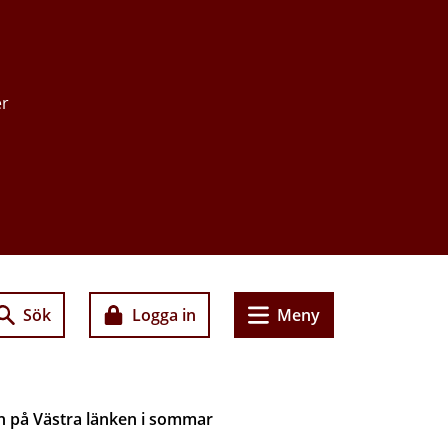
er
Sök
Logga in
Meny
n på Västra länken i sommar