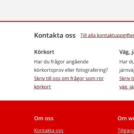
Kontakta oss
Till alla kontaktuppgifte
Körkort
Väg, j
Har du frågor angående
Har du
körkortsprov eller fotografering?
järnvä
Skriv till oss om frågor som rör
Skriv 
körkort
väg, jä
Om oss
Om we
Kontakta oss
Tillgän