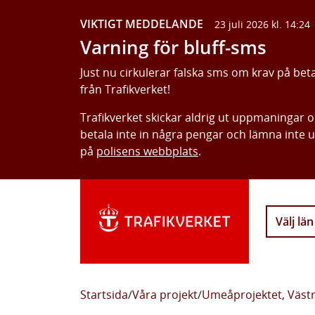
VIKTIGT MEDDELANDE
23 juli 2026 kl. 14:24
Varning för bluff-sms
Just nu cirkulerar falska sms om krav på bet
från Trafikverket!
Trafikverket skickar aldrig ut uppmaningar 
betala inte in några pengar och lämna inte 
på
polisens webbplats
.
Välj län
Startsida
/
Våra projekt
/
Umeåprojektet, Västr