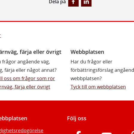
Dela på
r
ärnväg, färja eller övrigt
Webbplatsen
 frågor angående väg,
Har du frågor eller
g, färja eller något annat?
förbättringsförslag angåen
till oss om frågor som rör
webbplatsen?
rnväg, färja eller övrigt
Tyck till om webbplatsen
bbplatsen
Följ oss
glighetsredogörelse