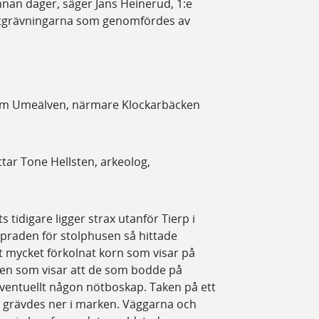
nan dager, säger Jans Heinerud, 1:e
 utgrävningarna som genomfördes av
 om Umeälven, närmare Klockarbäcken
ttar Tone Hellsten, arkeolog,
tidigare ligger strax utanför Tierp i
lpraden för stolphusen så hittade
t mycket förkolnat korn som visar på
ben som visar att de som bodde på
eventuellt någon nötboskap. Taken på ett
m grävdes ner i marken. Väggarna och