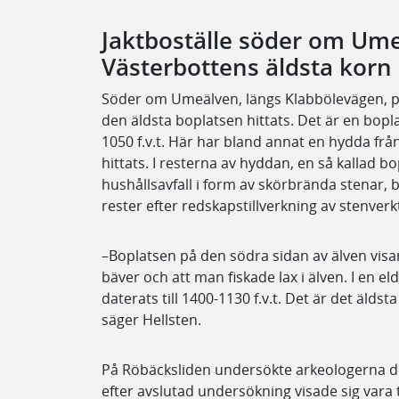
Jaktboställe söder om Ume
Västerbottens äldsta korn
Söder om Umeälven, längs Klabbölevägen, på
den äldsta boplatsen hittats. Det är en bopl
1050 f.v.t. Här har bland annat en hydda frå
hittats. I resterna av hyddan, en så kallad bop
hushållsavfall i form av skörbrända stenar,
rester efter redskapstillverkning av stenverk
–Boplatsen på den södra sidan av älven visar 
bäver och att man fiskade lax i älven. I en e
daterats till 1400-1130 f.v.t. Det är det älds
säger Hellsten.
På Röbäcksliden undersökte arkeologerna d
efter avslutad undersökning visade sig vara