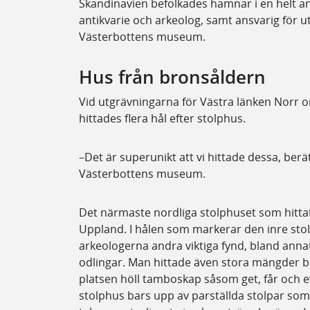
Skandinavien befolkades hamnar i en helt an
antikvarie och arkeolog, samt ansvarig för
Västerbottens museum.
Hus från bronsåldern
Vid utgrävningarna för Västra länken Norr
hittades flera hål efter stolphus.
–Det är superunikt att vi hittade dessa, berä
Västerbottens museum.
Det närmaste nordliga stolphuset som hittats 
Uppland. I hålen som markerar den inre sto
arkeologerna andra viktiga fynd, bland anna
odlingar. Man hittade även stora mängder 
platsen höll tamboskap såsom get, får och 
stolphus bars upp av parställda stolpar so