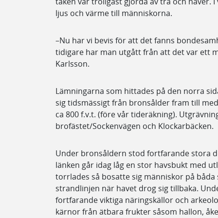
taken var troligast gjorda av trä och näver. 
ljus och värme till människorna.
–Nu har vi bevis för att det fanns bondesam
tidigare har man utgått från att det var et
Karlsson.
Lämningarna som hittades på den norra sida
sig tidsmässigt från bronsålder fram till mede
ca 800 f.v.t. (före vår tideräkning). Utgrävni
brofästet/Sockenvägen och Klockarbäcken.
Under bronsåldern stod fortfarande stora d
länken går idag låg en stor havsbukt med ut
torrlades så bosatte sig människor på båda
strandlinjen när havet drog sig tillbaka. Und
fortfarande viktiga näringskällor och arkeol
kärnor från ätbara frukter såsom hallon, åk