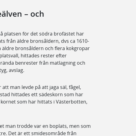
älven – och
 platsen för det södra brofästet har
ats från äldre bronsåldern, dvs ca 1610-
n äldre bronsåldern och flera kokgropar
latsvall, hittades rester efter
 brända benrester från matlagning och
tyg, avslag.
att man levde på att jaga säl, fågel,
ldstad hittades ett sädeskorn som har
ta kornet som har hittats i Västerbotten,
et man trodde var en boplats, men som
 tre. Det är ett smidesområde från