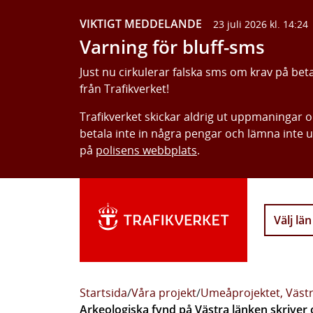
VIKTIGT MEDDELANDE
23 juli 2026 kl. 14:24
Varning för bluff-sms
Just nu cirkulerar falska sms om krav på bet
från Trafikverket!
Trafikverket skickar aldrig ut uppmaningar 
betala inte in några pengar och lämna inte 
på
polisens webbplats
.
Välj län
Startsida
/
Våra projekt
/
Umeåprojektet, Västr
Arkeologiska fynd på Västra länken skriver