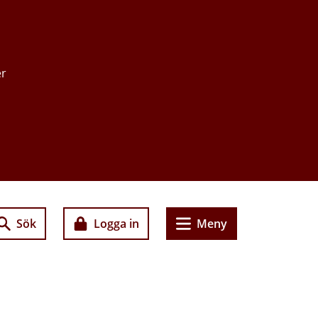
er
Sök
Logga in
Meny