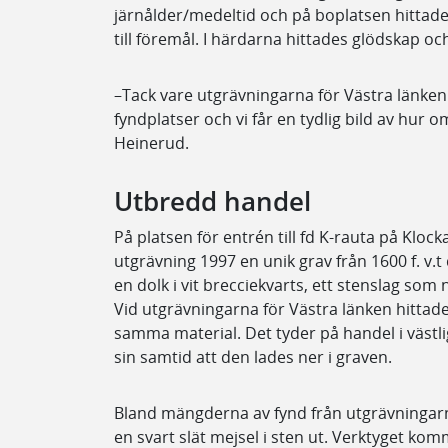
järnålder/medeltid och på boplatsen hittad
till föremål. I härdarna hittades glödskap oc
–Tack vare utgrävningarna för Västra länken
fyndplatser och vi får en tydlig bild av hur
Heinerud.
Utbredd handel
På platsen för entrén till fd K-rauta på Kloc
utgrävning 1997 en unik grav från 1600 f. v.
en dolk i vit brecciekvarts, ett stenslag som
Vid utgrävningarna för Västra länken hittade
samma material. Det tyder på handel i västli
sin samtid att den lades ner i graven.
Bland mängderna av fynd från utgrävningarn
en svart slät mejsel i sten ut. Verktyget kom