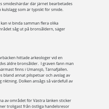
es smideshärdar där järnet bearbetades
h kulslagg som är typiskt för smide.
 kan vi binda samman flera olika
 området såg ut på bronsåldern, säger
karbäcken hittade arkeologer vid en
t dvs äldre bronsålder. I graven fann man
 närmast finns i Umansjö, Tärnafjällen.
s bland annat pilspetsar och avslag av
g riktning. Dolken ansågs så värdefull av
a av området för Västra länken sticker
mer troligast från östliga handelsresor