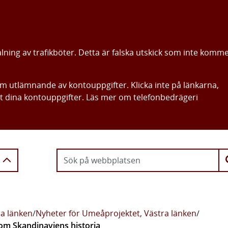
alning av trafikböter. Detta är falska utskick som inte komm
om utlämnande av kontouppgifter. Klicka inte på länkarna,
ut dina kontouppgifter. Läs mer om telefonbedrägeri
Gå direkt till innehållet
a länken
/
Nyheter för Umeåprojektet, Västra länken
/
 om Skandinaviens historia