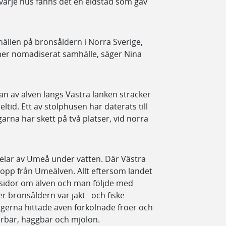
I varje hus fanns det en eldstad som gav
hällen på bronsåldern i Norra Sverige,
t mer nomadiserat samhälle, säger Nina
n av älven längs Västra länken sträcker
ltid. Ett av stolphusen har daterats till
ngarna har skett på två platser, vid norra
elar av Umeå under vatten. Där Västra
lopp från Umeälven. Allt eftersom landet
 sidor om älven och man följde med
er bronsåldern var jakt– och fiske
ogerna hittade även förkolnade fröer och
erbär, häggbär och mjölon.