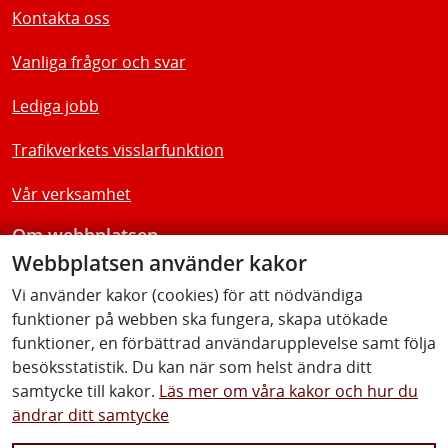
Kontakta oss
Vanliga frågor och svar
Lediga jobb
Trafikverkets visslarfunktion
Vår verksamhet
Om webbplatsen
Webbplatsen använder kakor
Tillgänglighetsredogörelse
Vi använder kakor (cookies) för att nödvändiga
funktioner på webben ska fungera, skapa utökade
Följ oss
funktioner, en förbättrad användarupplevelse samt följa
besöksstatistik. Du kan när som helst ändra ditt
samtycke till kakor.
Läs mer om våra kakor och hur du
ändrar ditt samtycke
Facebook
Youtube
Instagram
Linkedin