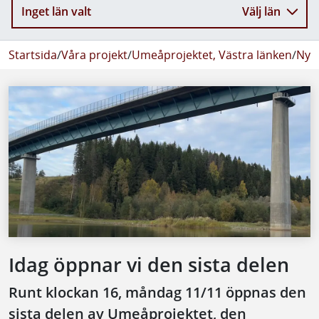
Inget län valt
Välj län
Startsida
/
Våra projekt
/
Umeåprojektet, Västra länken
/
Nyhe
Idag öppnar vi den sista delen
Runt klockan 16, måndag 11/11 öppnas den
sista delen av Umeåprojektet, den