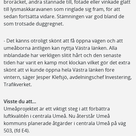
broräcket, andra stannade till, fotade eller vinkade glatt
till lysmaskkaravanen som ringlade sig fram, för att
sedan fortsätta vidare. Stämningen var god bland de
som trotsade duggregnet.
- Det känns otroligt skönt att få öppna vägen och att
umeåborna äntligen kan nyttja Västra länken. Alla
inblandade har verkligen slitit hårt och den senaste
tiden har varit en kamp mot klockan vilket gör det extra
skönt att vi kunde öppna hela Västra länken före
vintern, säger Jesper Klefsjö, avdelningschef Investering,
Trafikverket.
Visste du att…
Umeåprojektet är ett viktigt steg i att förbättra
luftkvalitén i centrala Umeå. Nu återstår Umeå
kommuns planerade åtgärder i centrala Umeå på väg
503, (fd E4).