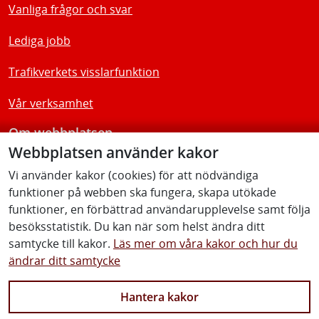
Vanliga frågor och svar
Lediga jobb
Trafikverkets visslarfunktion
Vår verksamhet
Om webbplatsen
Webbplatsen använder kakor
Tillgänglighetsredogörelse
Vi använder kakor (cookies) för att nödvändiga
funktioner på webben ska fungera, skapa utökade
Följ oss
funktioner, en förbättrad användarupplevelse samt följa
besöksstatistik. Du kan när som helst ändra ditt
samtycke till kakor.
Läs mer om våra kakor och hur du
ändrar ditt samtycke
Facebook
Youtube
Instagram
Linkedin
Hantera kakor