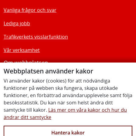
Vanliga frågor och svar
Lediga jobb
Trafikverkets visslarfunktion
Vår verksamhet
Om webbplatsen
Webbplatsen använder kakor
Tillgänglighetsredogörelse
Vi använder kakor (cookies) för att nödvändiga
funktioner på webben ska fungera, skapa utökade
Följ oss
funktioner, en förbättrad användarupplevelse samt följa
besöksstatistik. Du kan när som helst ändra ditt
samtycke till kakor.
Läs mer om våra kakor och hur du
ändrar ditt samtycke
Facebook
Youtube
Instagram
Linkedin
Hantera kakor