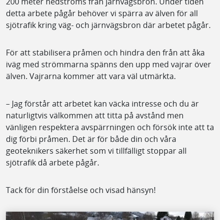
200 meter nedströms från järnvägsbron. Under tiden
detta arbete pågår behöver vi spärra av älven för all
sjötrafik kring väg- och järnvägsbron där arbetet pågår.
För att stabilisera pråmen och hindra den från att åka
iväg med strömmarna spänns den upp med vajrar över
älven. Vajrarna kommer att vara väl utmärkta.
– Jag förstår att arbetet kan väcka intresse och du är
naturligtvis välkommen att titta på avstånd men
vänligen respektera avspärrningen och försök inte att ta
dig förbi pråmen. Det är för både din och våra
geoteknikers säkerhet som vi tillfälligt stoppar all
sjötrafik då arbete pågår.
Tack för din förståelse och visad hänsyn!