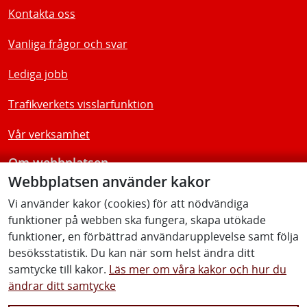
Kontakta oss
Vanliga frågor och svar
Lediga jobb
Trafikverkets visslarfunktion
Vår verksamhet
Om webbplatsen
Webbplatsen använder kakor
Tillgänglighetsredogörelse
Vi använder kakor (cookies) för att nödvändiga
funktioner på webben ska fungera, skapa utökade
Följ oss
funktioner, en förbättrad användarupplevelse samt följa
besöksstatistik. Du kan när som helst ändra ditt
samtycke till kakor.
Läs mer om våra kakor och hur du
ändrar ditt samtycke
Facebook
Youtube
Instagram
Linkedin