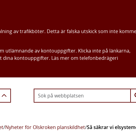
alning av trafikböter. Detta är falska utskick som inte komm
om utlämnande av kontouppgifter. Klicka inte på länkarna,
ut dina kontouppgifter. Läs mer om telefonbedrägeri
Gå direkt till innehållet
et
/
Nyheter för Olskroken planskildhet
/
Så säkrar vi elsystem