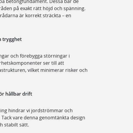
r på betongfundament. Dessa bär de
råden på exakt rätt höjd och spänning.
 trådarna är korrekt sträckta – en
n trygghet
gar och förebygga störningar i
rhetskomponenter ser till att
rastrukturen, vilket minimerar risker och
ör hållbar drift
ing hindrar vi jordströmmar och
em. Tack vare denna genomtänkta design
 stabilt sätt.