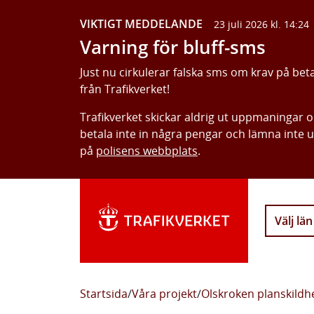
VIKTIGT MEDDELANDE
23 juli 2026 kl. 14:24
Varning för bluff-sms
Just nu cirkulerar falska sms om krav på bet
från Trafikverket!
Trafikverket skickar aldrig ut uppmaningar 
betala inte in några pengar och lämna inte 
på
polisens webbplats
.
Välj län
Startsida
/
Våra projekt
/
Olskroken planskildh