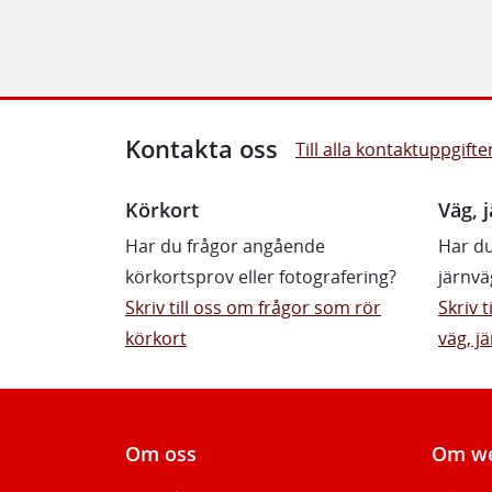
Kontakta oss
Till alla kontaktuppgifte
Körkort
Väg, j
Har du frågor angående
Har du
körkortsprov eller fotografering?
järnvä
Skriv till oss om frågor som rör
Skriv 
körkort
väg, jä
Om oss
Om we