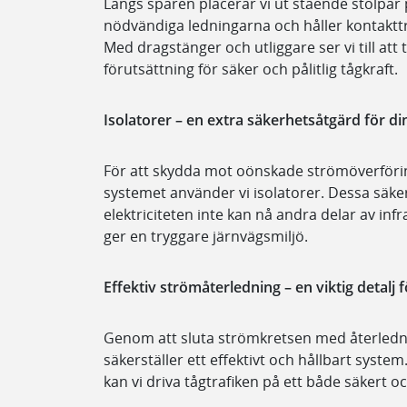
Längs spåren placerar vi ut stående stolpa
nödvändiga ledningarna och håller kontaktt
Med dragstänger och utliggare ser vi till att
förutsättning för säker och pålitlig tågkraft.
Isolatorer – en extra säkerhetsåtgärd för di
För att skydda mot oönskade strömöverförin
systemet använder vi isolatorer. Dessa säke
elektriciteten inte kan nå andra delar av inf
ger en tryggare järnvägsmiljö.
Effektiv strömåterledning – en viktig detalj f
Genom att sluta strömkretsen med återledn
säkerställer ett effektivt och hållbart syst
kan vi driva tågtrafiken på ett både säkert och