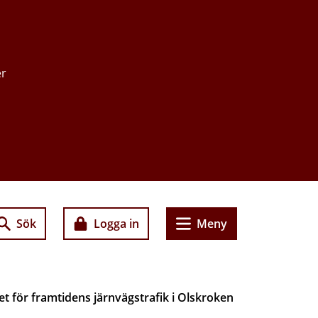
er
Sök
Logga in
Meny
et för framtidens järnvägstrafik i Olskroken