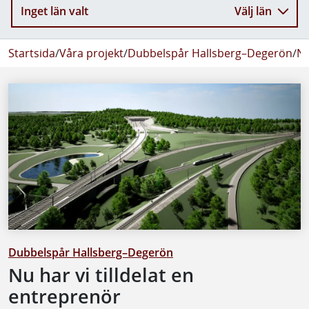
Inget län valt
Välj län
Startsida
/
Våra projekt
/
Dubbelspår Hallsberg–Degerön
/
Ny
Dubbelspår Hallsberg–Degerön
Nu har vi tilldelat en
entreprenör