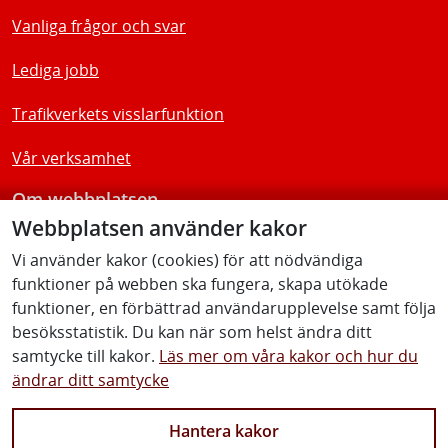
Vanliga frågor och svar
Lediga jobb
Trafikverkets visslarfunktion
Vår verksamhet
Om webbplatsen
Webbplatsen använder kakor
Tillgänglighetsredogörelse
Vi använder kakor (cookies) för att nödvändiga
funktioner på webben ska fungera, skapa utökade
Följ oss
funktioner, en förbättrad användarupplevelse samt följa
besöksstatistik. Du kan när som helst ändra ditt
samtycke till kakor.
Läs mer om våra kakor och hur du
ändrar ditt samtycke
Facebook
Youtube
Instagram
Linkedin
Hantera kakor