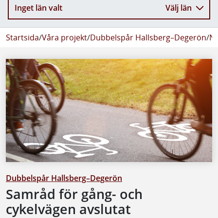
Inget län valt
Välj län
Startsida
/
Våra projekt
/
Dubbelspår Hallsberg–Degerön
/
Ny
Dubbelspår Hallsberg–Degerön
Samråd för gång- och
cykelvägen avslutat