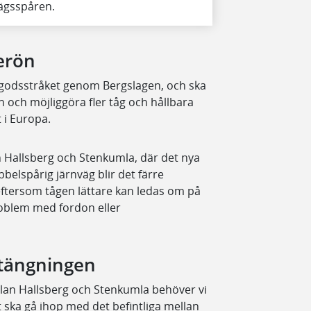
vägsspåren.
erön
 godsstråket genom Bergslagen, och ska
n och möjliggöra fler tåg och hållbara
 i Europa.
n Hallsberg och Stenkumla, där det nya
belspårig järnväg blir det färre
 eftersom tågen lättare kan ledas om på
roblem med fordon eller
tängningen
llan Hallsberg och Stenkumla behöver vi
 ska gå ihop med det befintliga mellan