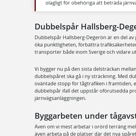
olagligt för obehöriga att beträda järn
Dubbelspår Hallsberg-Deg
Dubbelspår Hallsberg-Degerön är en del av
öka punktligheten, förbättra trafiksäkerhete
transporter både inom Sverige och vidare ut
Vi bygger nu på den sista delsträckan mella
dubbelspåret ska gå i ny sträckning. Med dub
oväntade stopp för tågtrafiken i framtiden,
dubbelspår ifall det uppstår oförutsedda p
järnvägsanläggningen.
Byggarbeten under tågavs
Även om vi mest arbetar i orörd terräng me
även arbeta på de platser där det nya spåret