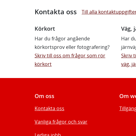
Kontakta oss
Till alla kontaktuppgifte
Körkort
Väg, j
Har du frågor angående
Har du
körkortsprov eller fotografering?
järnvä
Skriv till oss om frågor som rör
Skriv 
körkort
väg, jä
Om oss
Om we
Kontakta oss
Tillgän
Vanliga frågor och svar
Lediga jobb