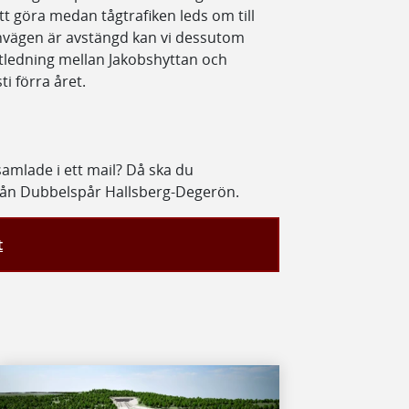
t göra medan tågtrafiken leds om till
nvägen är avstängd kan vi dessutom
ktledning mellan Jakobshyttan och
i förra året.
amlade i ett mail? Då ska du
rån Dubbelspår Hallsberg-Degerön.
t