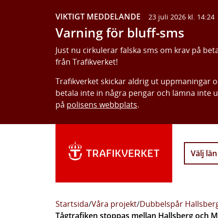
VIKTIGT MEDDELANDE
23 juli 2026 kl. 14:24
Varning för bluff-sms
Just nu cirkulerar falska sms om krav på bet
från Trafikverket!
Trafikverket skickar aldrig ut uppmaningar 
betala inte in några pengar och lämna inte 
på
polisens webbplats
.
Välj län
Startsida
/
Våra projekt
/
Dubbelspår Hallsbe
Tågtrafiken stoppas mellan Hallsberg och Mo