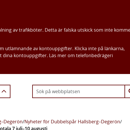
alning av trafikböter. Detta är falska utskick som inte komm
om utlämnande av kontouppgifter. Klicka inte på länkarna,
ut dina kontouppgifter. Läs mer om telefonbedrägeri
Gå direkt till innehållet
rg–Degerön
/
Nyheter för Dubbelspår Hallsberg–Degerön
/
tala 7 juli–10 augusti