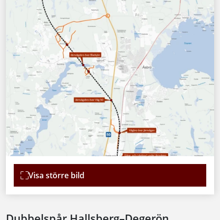
Visa större bild
Dubbelspår Hallsberg–Degerön