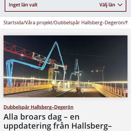
Inget län valt
Välj län
Startsida
/
Våra projekt
/
Dubbelspår Hallsberg–Degerön
/
Ny
Dubbelspår Hallsberg–Degerön
Alla broars dag – en
uppdatering från Hallsberg–