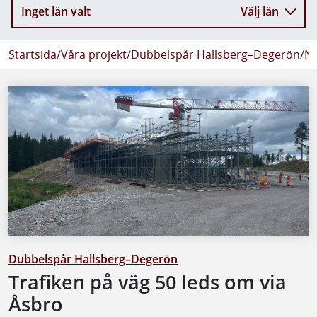
Inget län valt
Välj län
Startsida
/
Våra projekt
/
Dubbelspår Hallsberg–Degerön
/
Ny
Dubbelspår Hallsberg–Degerön
Trafiken på väg 50 leds om via
Åsbro