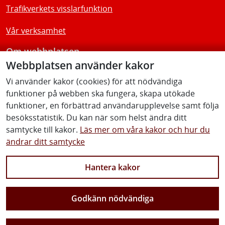
Trafikverkets visslarfunktion
Vår verksamhet
Om webbplatsen
Webbplatsen använder kakor
Tillgänglighetsredogörelse
Vi använder kakor (cookies) för att nödvändiga
funktioner på webben ska fungera, skapa utökade
Följ oss
funktioner, en förbättrad användarupplevelse samt följa
besöksstatistik. Du kan när som helst ändra ditt
samtycke till kakor.
Läs mer om våra kakor och hur du
ändrar ditt samtycke
Facebook
Youtube
Instagram
Linkedin
Hantera kakor
Godkänn nödvändiga
Vi gör Sverige närmare