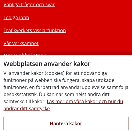
Vanliga frågor och svar
Lediga jobb
Trafikverkets visslarfunktion
Vår verksamhet
Om webbplatsen
Webbplatsen använder kakor
Tillgänglighetsredogörelse
Vi använder kakor (cookies) för att nödvändiga
funktioner på webben ska fungera, skapa utökade
Följ oss
funktioner, en förbättrad användarupplevelse samt följa
besöksstatistik. Du kan när som helst ändra ditt
samtycke till kakor.
Läs mer om våra kakor och hur du
ändrar ditt samtycke
Facebook
Youtube
Instagram
Linkedin
Hantera kakor