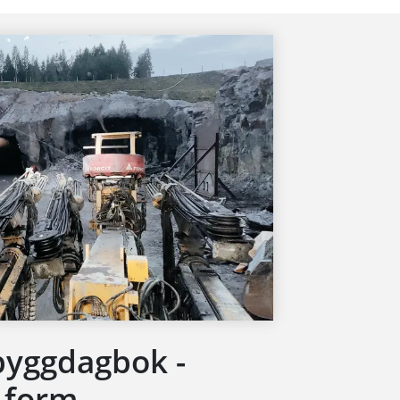
byggdagbok -
 form