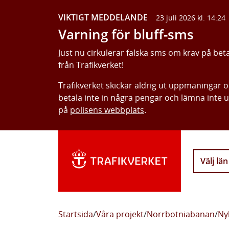
VIKTIGT MEDDELANDE
23 juli 2026 kl. 14:24
Varning för bluff-sms
Just nu cirkulerar falska sms om krav på bet
från Trafikverket!
Trafikverket skickar aldrig ut uppmaningar 
betala inte in några pengar och lämna inte 
på
polisens webbplats
.
Välj län
Startsida
/
Våra projekt
/
Norrbotniabanan
/
Ny