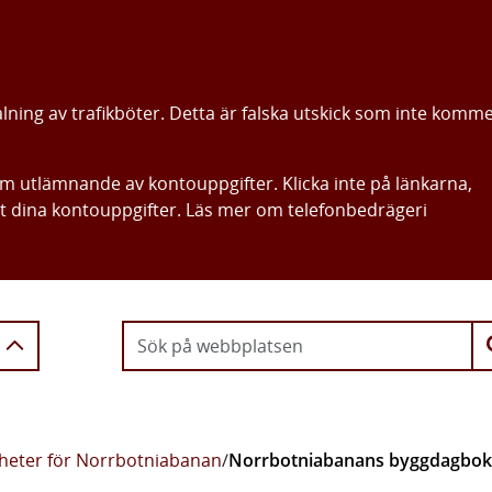
alning av trafikböter. Detta är falska utskick som inte komm
om utlämnande av kontouppgifter. Klicka inte på länkarna,
ut dina kontouppgifter. Läs mer om telefonbedrägeri
Gå direkt till innehållet
heter för Norrbotniabanan
/
Norrbotniabanans byggdagbok 