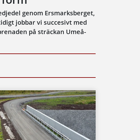
redjedel genom Ersmarksberget,
digt jobbar vi succesivt med
eprenaden på sträckan Umeå-