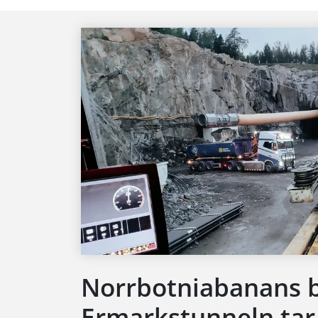
Norrbotniabanans 
Ermarkstunneln tar