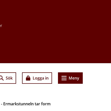
er
Sök
Logga in
Meny
- Ermarkstunneln tar form