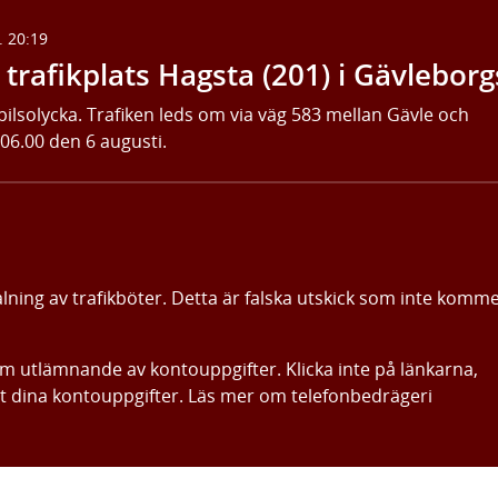
. 20:19
trafikplats Hagsta (201) i Gävleborg
bilsolycka. Trafiken leds om via väg 583 mellan Gävle och
 06.00 den 6 augusti.
alning av trafikböter. Detta är falska utskick som inte komm
om utlämnande av kontouppgifter. Klicka inte på länkarna,
ut dina kontouppgifter. Läs mer om telefonbedrägeri
Gå direkt till innehållet