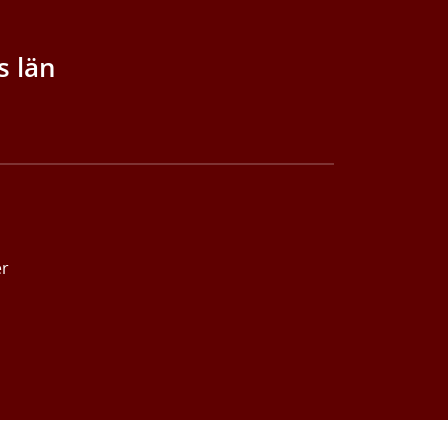
s län
er