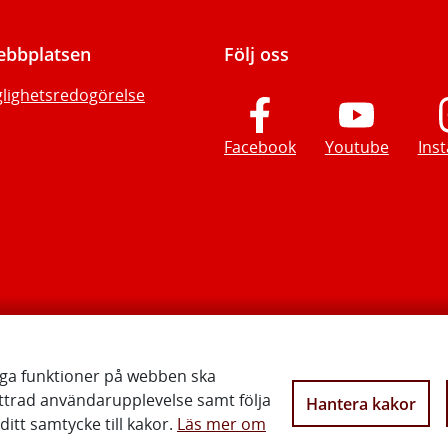
bbplatsen
Följ oss
glighetsredogörelse
Facebook
Youtube
Ins
iga funktioner på webben ska
ttrad användarupplevelse samt följa
Hantera kakor
Vi gör Sverige närmare
itt samtycke till kakor.
Läs mer om