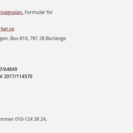
rnvägsplan.
Formulär för
rket.se
gen, Box 810, 781 28 Borlänge
7/64849
V 2017/114570
nummer 010-124 38 24,