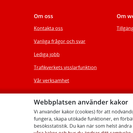
Om oss
Om we
Kontakta oss
Tillgän
Vanliga frågor och svar
Lediga jobb
Trafikverkets visslarfunktion
Vår verksamhet
Webbplatsen använder kakor
Vi använder kakor (cookies) för att nödvänd
fungera, skapa utökade funktioner, en förbä
besöksstatistik. Du kan när som helst ändra d