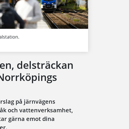
alstation.
n, delsträckan
Norrköpings
rslag på järnvägens
åk och vattenverksamhet,
tar gärna emot dina
er.