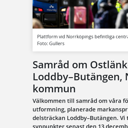
Plattform vid Norrköpings befintliga centr
Foto: Gullers
Samråd om Ostlänke
Loddby–Butängen, 
kommun
Välkommen till samråd om våra fö
utformning, planerade markanspr
delsträckan Loddby–Butängen. Vi 
synpunkter senast den 13 decemb