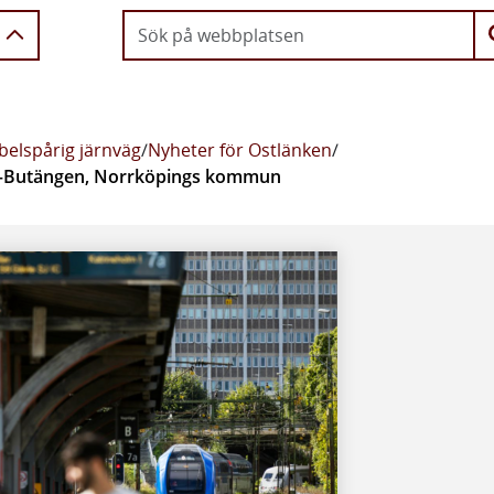
belspårig järnväg
/
Nyheter för Ostlänken
/
y–Butängen, Norrköpings kommun