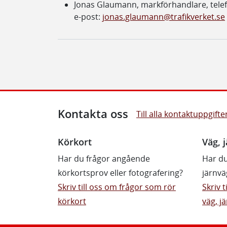
Jonas Glaumann, markförhandlare, tel
e-post:
jonas.glaumann@trafikverket.se
Kontakta oss
Till alla kontaktuppgifte
Körkort
Väg, j
Har du frågor angående
Har du
körkortsprov eller fotografering?
järnvä
Skriv till oss om frågor som rör
Skriv 
körkort
väg, jä