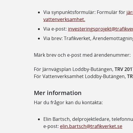
Via synpunktsformulär: Formulär för
jä
vattenverksamhet.
Via e-post:
investeringsprojekt@trafikve
Via brev: Trafikverket, Ärendemottagnin
Märk brev och e-post med ärendenummer:
För Järnvägsplan Loddby-Butängen,
TRV 201
För Vattenverksamhet Loddby-Butängen,
TR
Mer information
Har du frågor kan du kontakta:
Elin Bartsch, delprojektledare, telefon
e-post:
elin.bartsch@trafikverket.se