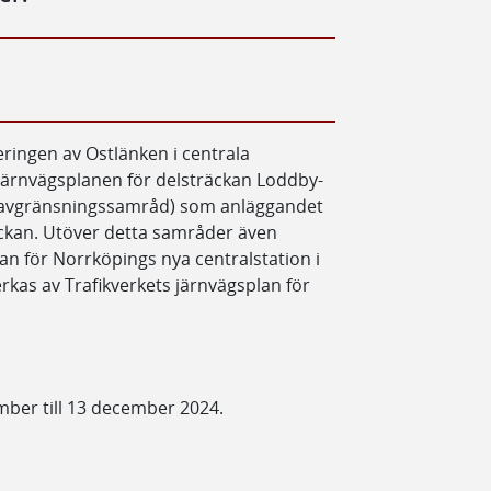
eringen av Ostlänken i centrala
järnvägsplanen för delsträckan Loddby-
(avgränsningssamråd) som anläggandet
ckan. Utöver detta samråder även
lan för Norrköpings nya centralstation i
kas av Trafikverkets järnvägsplan för
ber till 13 december 2024.