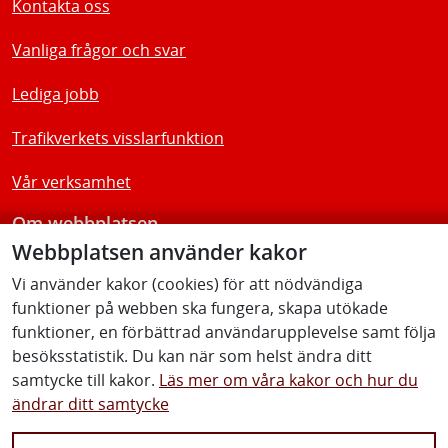
Kontakta oss
Vanliga frågor och svar
Lediga jobb
Trafikverkets visslarfunktion
Vår verksamhet
Om webbplatsen
Webbplatsen använder kakor
Tillgänglighetsredogörelse
Vi använder kakor (cookies) för att nödvändiga
funktioner på webben ska fungera, skapa utökade
Följ oss
funktioner, en förbättrad användarupplevelse samt följa
besöksstatistik. Du kan när som helst ändra ditt
samtycke till kakor.
Läs mer om våra kakor och hur du
ändrar ditt samtycke
Facebook
Youtube
Instagram
Linkedin