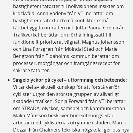
hastigheter i tätorter till nollvisionens insikter om
krockvåld. Anna Vadeby från VTI berättar om
hastigheter i tätort och målkonflikter i små
tättbebyggda områden och Jutta Pauna-Gren från
Trafikverket berättar om förhållningssätt till
funktionellt prioriterat vägnät. Magnus Johansson
och Lina Forsgren från Mölndal Stad och Marie
Bengtzon från Tidaholms kommun berättar om
processer, motgångar och framgångsrecept för
säkrare tätorter.
Singelolyckor på cykel – utformning och beteende:
Vi tar del av aktuell kunskap för att förstå varför
cyklister utgör den största gruppen av allvarligt
skadade i trafiken. Sonja Forward från VTI berättar
om STRADA, olyckor, samspel och kommunikation.
Malin Månsson beskriver hur Göteborgs Stad
arbetar med cyklisternas utrymme i staden. Marco
Dozza, från Chalmers tekniska högskola, ger oss nya