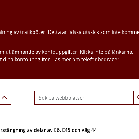
alning av trafikböter. Detta är falska utskick som inte komm
om utlämnande av kontouppgifter. Klicka inte på länkarna,
ut dina kontouppgifter. Läs mer om telefonbedrägeri
Gå direkt till innehållet
rstängning av delar av E6, E45 och väg 44