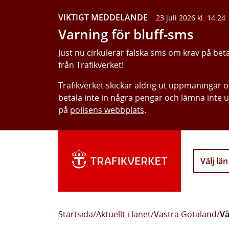
VIKTIGT MEDDELANDE
23 juli 2026 kl. 14:24
Varning för bluff-sms
Just nu cirkulerar falska sms om krav på bet
från Trafikverket!
Trafikverket skickar aldrig ut uppmaningar 
betala inte in några pengar och lämna inte 
på
polisens webbplats
.
Välj län
Startsida
/
Aktuellt i länet
/
Västra Götaland
/
Vå