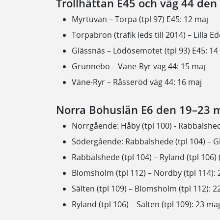
Trollhättan E45 och väg 44 den
Myrtuvan – Torpa (tpl 97) E45: 12 maj
Torpabron (trafik leds till 2014) – Lilla E
Glässnäs – Lödösemotet (tpl 93) E45: 14
Grunnebo – Väne-Ryr väg 44: 15 maj
Väne-Ryr – Råsseröd väg 44: 16 maj
Norra Bohuslän E6 den 19–23 
Norrgående: Håby (tpl 100) - Rabbalshed
Södergående: Rabbalshede (tpl 104) – Gl
Rabbalshede (tpl 104) – Ryland (tpl 106
Blomsholm (tpl 112) – Nordby (tpl 114): 
Sälten (tpl 109) – Blomsholm (tpl 112): 2
Ryland (tpl 106) – Sälten (tpl 109): 23 maj