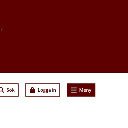
er
Sök
Logga in
Meny