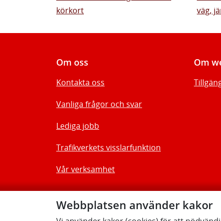
körkort
väg, jä
Om oss
Om we
Kontakta oss
Tillgän
Vanliga frågor och svar
Lediga jobb
Trafikverkets visslarfunktion
Vår verksamhet
Webbplatsen använder kakor