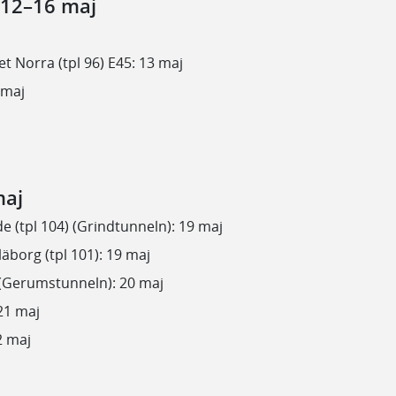
 12–16 maj
det Norra (tpl 96) E45: 13 maj
 maj
maj
e (tpl 104) (Grindtunneln): 19 maj
äborg (tpl 101): 19 maj
) (Gerumstunneln): 20 maj
21 maj
2 maj