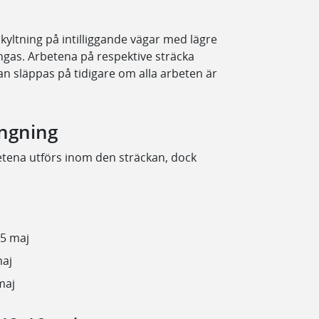
yltning på intilliggande vägar med lägre
ngas. Arbetena på respektive sträcka
an släppas på tidigare om alla arbeten är
ängning
tena utförs inom den sträckan, dock
 5 maj
maj
maj