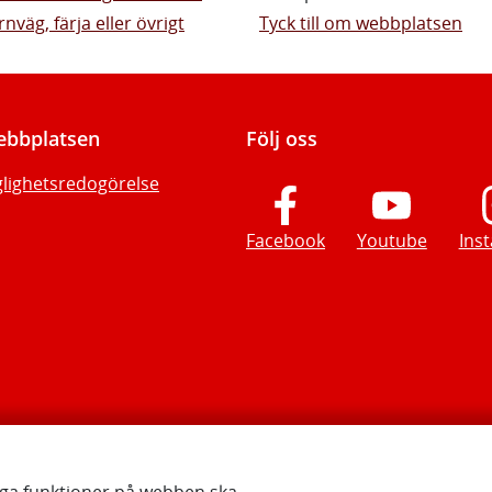
rnväg, färja eller övrigt
Tyck till om webbplatsen
bbplatsen
Följ oss
glighetsredogörelse
Facebook
Youtube
Ins