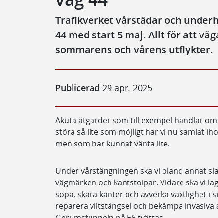
Trafikverket vårstädar och underhå
44 med start 5 maj. Allt för att väg
sommarens och vårens utflykter.
Publicerad
29 apr. 2025
Akuta åtgärder som till exempel handlar om s
störa så lite som möjligt har vi nu samlat i
men som har kunnat vänta lite.
Under vårstängningen ska vi bland annat sl
vägmärken och kantstolpar. Vidare ska vi la
sopa, skära kanter och avverka växtlighet i
reparera viltstängsel och bekämpa invasiva
Gerumstunneln på E6 tvättas.