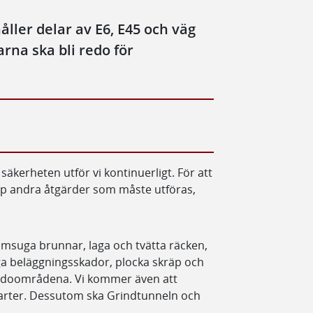
ller delar av E6, E45 och väg
arna ska bli redo för
äkerheten utför vi kontinuerligt. För att
hop andra åtgärder som måste utföras,
amsuga brunnar, laga och tvätta räcken,
ga beläggningsskador, plocka skräp och
 sidoområdena. Vi kommer även att
 arter. Dessutom ska Grindtunneln och