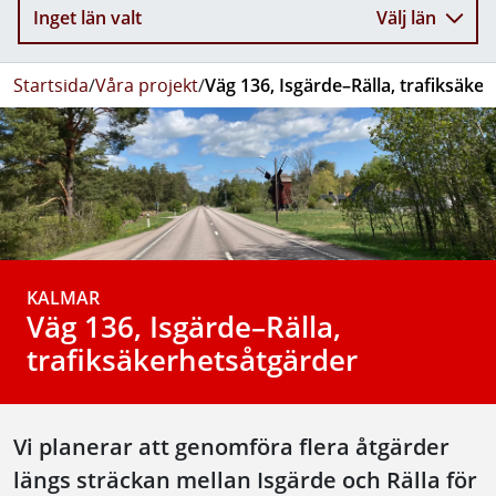
Inget län valt
Välj län
Startsida
/
Våra projekt
/
Väg 136, Isgärde–Rälla, trafiksäke
KALMAR
Väg 136, Isgärde–Rälla,
trafiksäkerhetsåtgärder
Vi planerar att genomföra flera åtgärder
längs sträckan mellan Isgärde och Rälla för