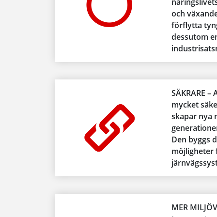
näringslivets
och växande
förflytta ty
dessutom en 
industrisats
SÄKRARE – At
mycket säke
skapar nya 
generationer
Den byggs 
möjligheter f
järnvägssys
MER MILJÖVÄ