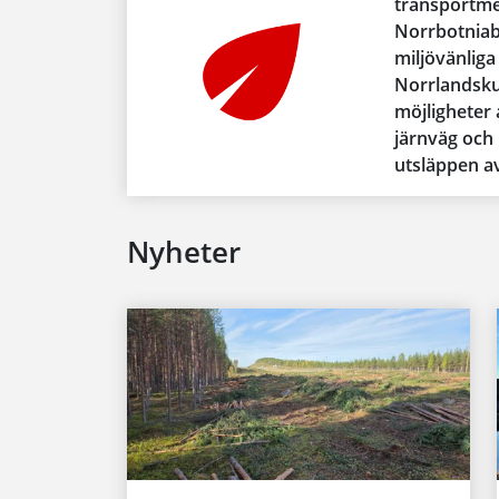
transportme
Norrbotniab
miljövänliga
Norrlandsku
möjligheter a
järnväg och 
utsläppen av
Nyheter