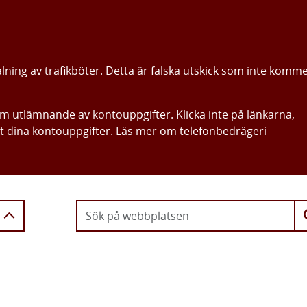
alning av trafikböter. Detta är falska utskick som inte komm
om utlämnande av kontouppgifter. Klicka inte på länkarna,
ut dina kontouppgifter. Läs mer om telefonbedrägeri
Gå direkt till innehållet