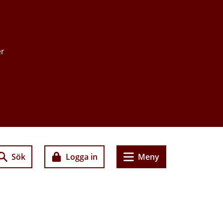
er
Sök
Logga in
Meny