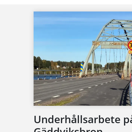
Underhållsarbete p
Gäddviksbron