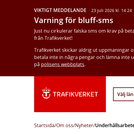
VIKTIGT MEDDELANDE
23 juli 2026 kl. 14:24
Varning för bluff-sms
Just nu cirkulerar falska sms om krav på bet
från Trafikverket!
Trafikverket skickar aldrig ut uppmaningar 
betala inte in några pengar och lämna inte 
på
polisens webbplats
.
Välj län
Startsida
/
Om oss
/
Nyheter
/
Underhållsarbet