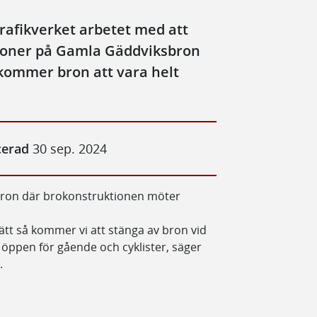
afikverket arbetet med att
ioner på Gamla Gäddviksbron
 kommer bron att vara helt
cerad
30 sep. 2024
bron där brokonstruktionen möter
sätt så kommer vi att stänga av bron vid
n öppen för gående och cyklister, säger
.