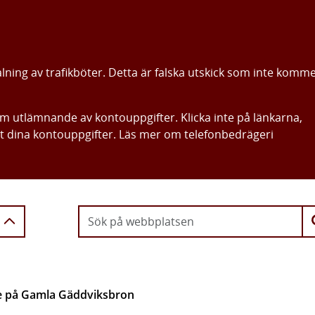
alning av trafikböter. Detta är falska utskick som inte komm
om utlämnande av kontouppgifter. Klicka inte på länkarna,
ut dina kontouppgifter. Läs mer om telefonbedrägeri
Gå direkt till innehållet
e på Gamla Gäddviksbron