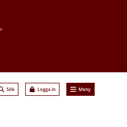
er
Sök
Logga in
Meny