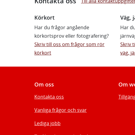
Kontakta oss
Till alla kontaktuppgifte
Körkort
Väg, j
Har du frågor angående
Har du
körkortsprov eller fotografering?
järnvä
Skriv till oss om frågor som rör
Skriv 
körkort
väg, jä
Om oss
Om we
Kontakta oss
Tillgän
Vanliga frågor och svar
Lediga jobb