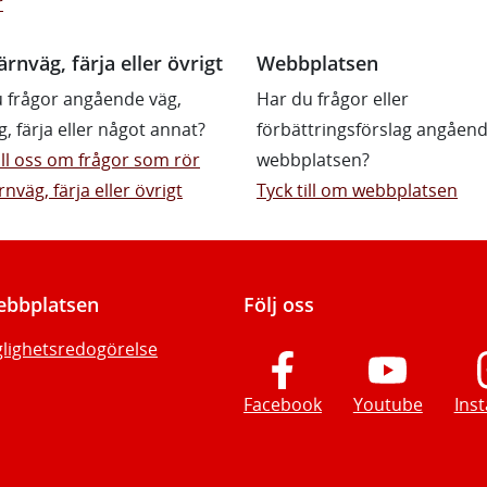
r
ärnväg, färja eller övrigt
Webbplatsen
 frågor angående väg,
Har du frågor eller
g, färja eller något annat?
förbättringsförslag angåen
till oss om frågor som rör
webbplatsen?
rnväg, färja eller övrigt
Tyck till om webbplatsen
bbplatsen
Följ oss
glighetsredogörelse
Facebook
Youtube
Ins